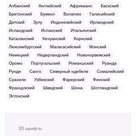
Албанский
Английский
Африкаанс
Баскский
Бретонский
Букмол
Волапюк
Галисийский
Датский
Зулу
Индонезийский
Ирландский
Исландский
Испанский
Итальянский
Каталанский
Кечуанский
Корнский
Люксембургский
Малагасийский
Мэнский
Немецкий
Нидерландский
Новонорвежский
Оромо
Португальский
Романшский
Руанда
Рунди
Санго
Северный ндебеле
Сомалийский
Суахили
Узбекский
Фарерский
Финский
Французский
Шведский
Шона
Шотландский
Эстонский
3D шрифты