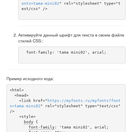
onts
=
tama-mini02
" rel="stylesheet" type="t
ext/css" />

Активируйте данный шрифт для текста в своем файле
стилей CSS::
  font-family: 'tama mini02', arial;

Пример исходного кода:
<html>

  <head>

    <link href="
https
://
myfonts
.
ru
/
myfonts
?
font
s
=
tama-mini02
" rel="stylesheet" type="text/css" 
/>

    <style>

body
 {

font-family
: 'tama mini02', arial;
