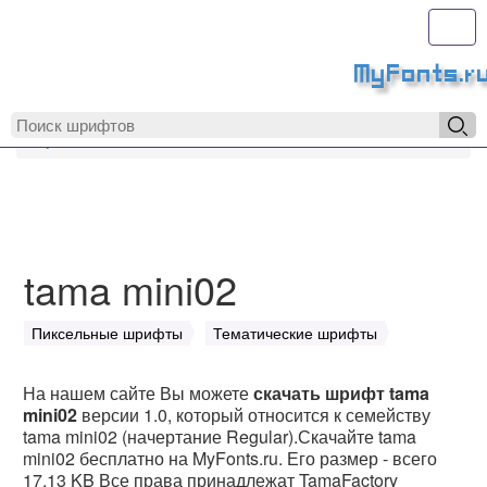
Toggl
MyFonts.r
MyFonts.ru
tama mini02
tama mini02
Пиксельные шрифты
Тематические шрифты
На нашем сайте Вы можете
скачать шрифт tama
mini02
версии 1.0, который относится к семейству
tama mini02 (начертание Regular).Скачайте tama
mini02 бесплатно на MyFonts.ru. Его размер - всего
17.13 KB Все права принадлежат TamaFactory