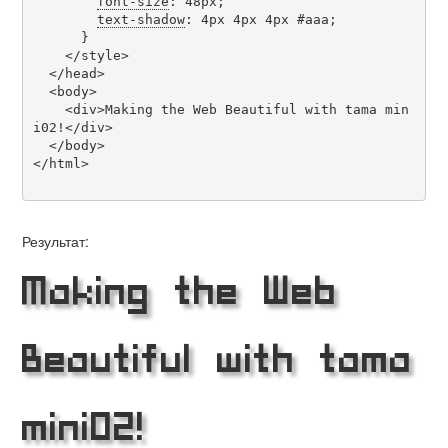
font-size
: 48px;

text-shadow
: 4px 4px 4px #aaa;

      }

    </style>

  </head>

  <body>

    <div>Making the Web Beautiful with tama min
i02!</div>

  </body>

</html>

Результат:
Making the Web
Beautiful with tama
mini02!