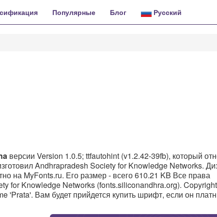
сификация
Популярные
Блог
Русский
na
версии Version 1.0.5; ttfautohint (v1.2.42-39fb), который от
зготовил Andhrapradesh Society for Knowledge Networks. Д
но на MyFonts.ru. Его размер - всего 610.21 KB Все права
 for Knowledge Networks (fonts.siliconandhra.org). Copyright 
ame 'Prata'. Вам будет прийдется купить шрифт, если он плат