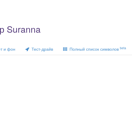
р Suranna
beta
т и фон
Тест-драйв
Полный список символов