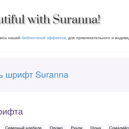
tiful with Suranna!
вшись нашей
библиотекой эффектов
, для привлекательного и индив
ь шрифт Suranna
рифта
Северный ндебеле
Оромо
Рунди
Шона
Сомалийс