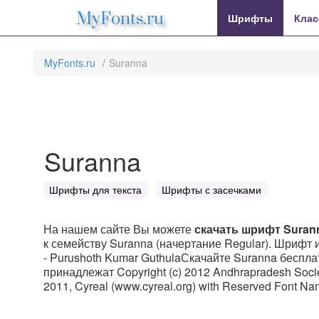
MyFonts.ru
Шрифты
Клас
MyFonts.ru
Suranna
Suranna
Шрифты для текста
Шрифты с засечками
На нашем сайте Вы можете
скачать шрифт Suran
к семейству Suranna (начертание Regular). Шрифт и
- Purushoth Kumar GuthulaСкачайте Suranna бесплат
принадлежат Copyright (c) 2012 Andhrapradesh Society
2011, Cyreal (www.cyreal.org) with Reserved Font N