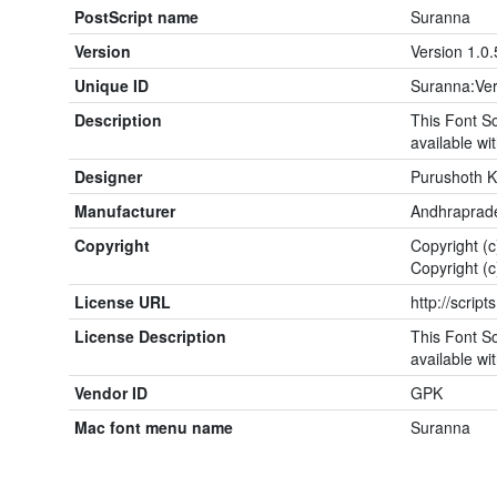
PostScript name
Suranna
Version
Version 1.0.
Unique ID
Suranna:Ver
Description
This Font So
available wit
Designer
Purushoth 
Manufacturer
Andhraprade
Copyright
Copyright (
Copyright (
License URL
http://script
License Description
This Font So
available wit
Vendor ID
GPK
Mac font menu name
Suranna