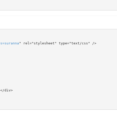
ts
=
suranna
" rel="stylesheet" type="text/css" />
