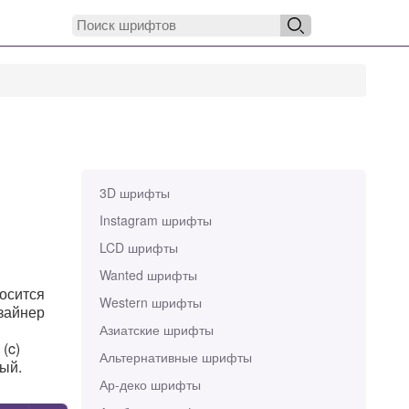
3D шрифты
Instagram шрифты
LCD шрифты
Wanted шрифты
носится
Western шрифты
изайнер
Азиатские шрифты
(c)
Альтернативные шрифты
ный.
Ар-деко шрифты