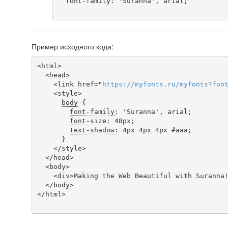
  font-family: 'Suranna', arial;

Пример исходного кода:
<html>

  <head>

    <link href="
https
://
myfonts
.
ru
/
myfonts
?
fon
    <style>

body
 {

font-family
: 'Suranna', arial;

font-size
: 48px;

text-shadow
: 4px 4px 4px #aaa;

      }

    </style>

  </head>

  <body>

    <div>Making the Web Beautiful with Suranna!</div>

  </body>

</html>
