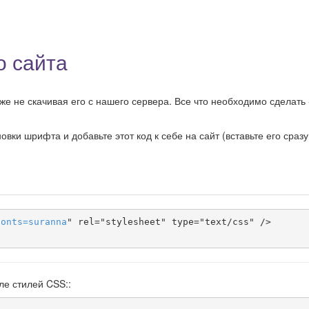
о сайта
е не скачивая его с нашего сервера. Все что необходимо сделать 
ки шрифта и добавьте этот код к себе на сайт (вставьте его сразу
fonts
=
suranna
" rel="stylesheet" type="text/css" />

ле стилей CSS::