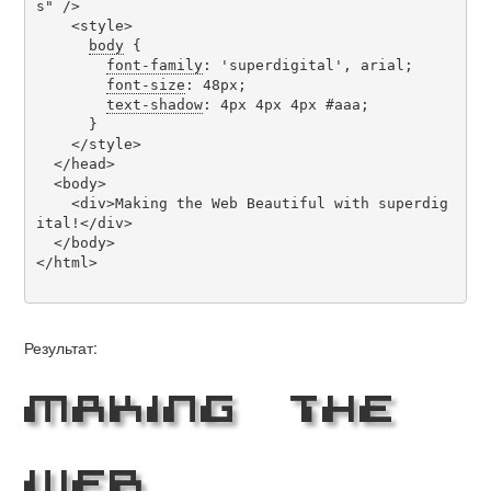
s" />

    <style>

body
 {

font-family
: 'superdigital', arial;

font-size
: 48px;

text-shadow
: 4px 4px 4px #aaa;

      }

    </style>

  </head>

  <body>

    <div>Making the Web Beautiful with superdig
ital!</div>

  </body>

</html>

Результат:
Making the
Web