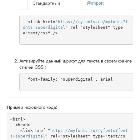
Стандартный
@import
  <link href="
https
://
myfonts
.
ru
/
myfonts
?
f
onts
=
superdigital
" rel="stylesheet" type
="text/css" />

Активируйте данный шрифт для текста в своем файле
стилей CSS::
  font-family: 'superdigital', arial;

Пример исходного кода:
<html>

  <head>

    <link href="
https
://
myfonts
.
ru
/
myfonts
?
font
s
=
superdigital
" rel="stylesheet" type="text/cs