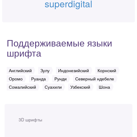
superdigital
Поддерживаемые языки
шрифта
Английский
Зулу
Индонезийский
Корнский
Оромо
Руанда
Рунди
Северный ндебеле
Сомалийский
Суахили
Узбекский
Шона
3D шрифты