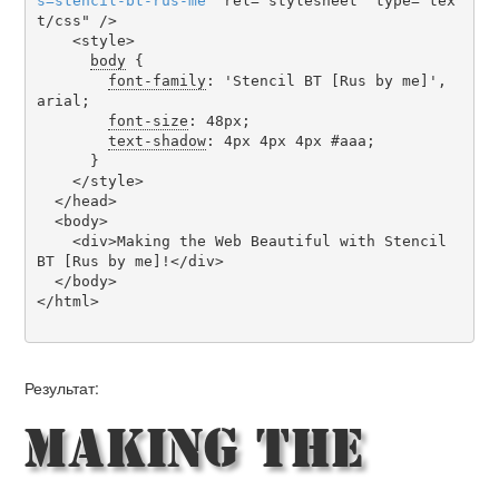
s
=
stencil-bt-rus-me
" rel="stylesheet" type="tex
t/css" />

    <style>

body
 {

font-family
: 'Stencil BT [Rus by me]', 
arial;

font-size
: 48px;

text-shadow
: 4px 4px 4px #aaa;

      }

    </style>

  </head>

  <body>

    <div>Making the Web Beautiful with Stencil 
BT [Rus by me]!</div>

  </body>

</html>

Результат:
Making the