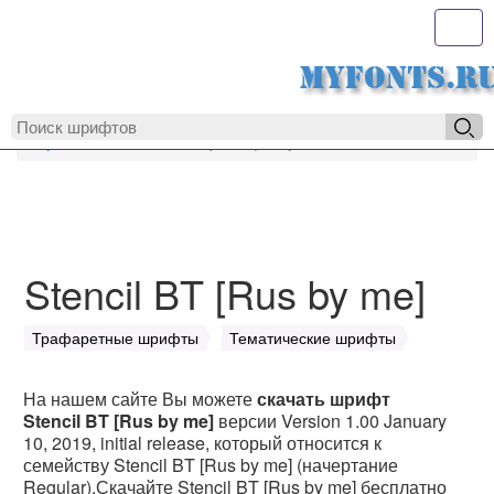
Toggl
MyFonts.r
MyFonts.ru
Stencil BT [Rus by me]
Stencil BT [Rus by me]
Трафаретные шрифты
Тематические шрифты
На нашем сайте Вы можете
скачать шрифт
Stencil BT [Rus by me]
версии Version 1.00 January
10, 2019, initial release, который относится к
семейству Stencil BT [Rus by me] (начертание
Regular).Скачайте Stencil BT [Rus by me] бесплатно