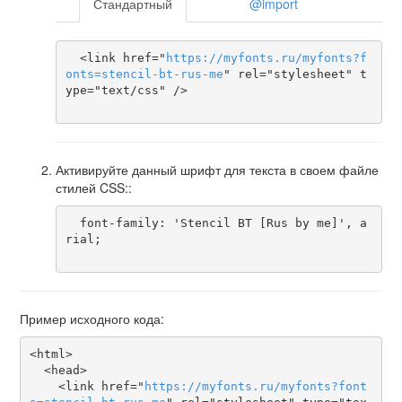
Стандартный
@import
  <link href="
https
://
myfonts
.
ru
/
myfonts
?
f
onts
=
stencil-bt-rus-me
" rel="stylesheet" t
ype="text/css" />

Активируйте данный шрифт для текста в своем файле
стилей CSS::
  font-family: 'Stencil BT [Rus by me]', a
rial;

Пример исходного кода:
<html>

  <head>

    <link href="
https
://
myfonts
.
ru
/
myfonts
?
font