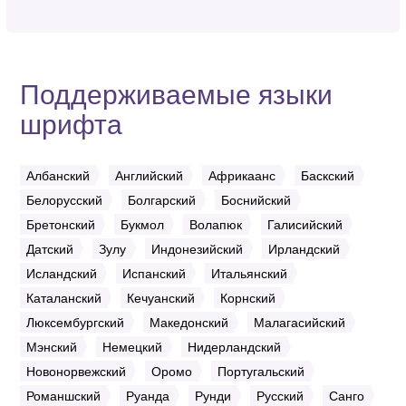
Поддерживаемые языки
шрифта
Албанский
Английский
Африкаанс
Баскский
Белорусский
Болгарский
Боснийский
Бретонский
Букмол
Волапюк
Галисийский
Датский
Зулу
Индонезийский
Ирландский
Исландский
Испанский
Итальянский
Каталанский
Кечуанский
Корнский
Люксембургский
Македонский
Малагасийский
Мэнский
Немецкий
Нидерландский
Новонорвежский
Оромо
Португальский
Романшский
Руанда
Рунди
Русский
Санго