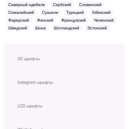
Северный ндебеле
Сербский
Словенский
Сомалийский
Суахили
Турецкий
Узбекский
Фарерский
Финский
Французский
Чеченский
Шведский
Шона
Шотландский
Эстонский
3D шрифты
Instagram шрифты
LCD шрифты