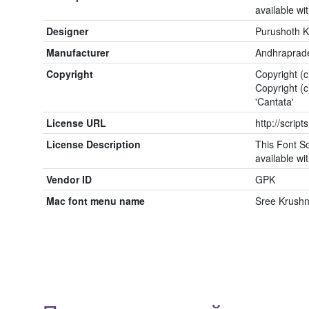
available wit
Designer
Purushoth 
Manufacturer
Andhraprade
Copyright
Copyright (
Copyright (
'Cantata'
License URL
http://script
License Description
This Font So
available wit
Vendor ID
GPK
Mac font menu name
Sree Krush