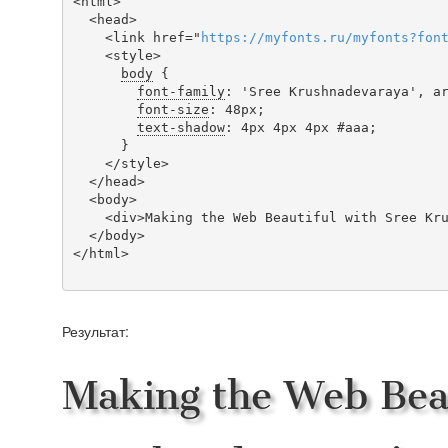
<html>

  <head>

    <link href="
https
://
myfonts
.
ru
/
myfonts
?
fon
    <style>

body
 {

font-family
: 'Sree Krushnadevaraya', ar
font-size
: 48px;

text-shadow
: 4px 4px 4px #aaa;

      }

    </style>

  </head>

  <body>

    <div>Making the Web Beautiful with Sree Krushnadevaraya!</div>

  </body>

</html>

Результат:
Making the Web Beau