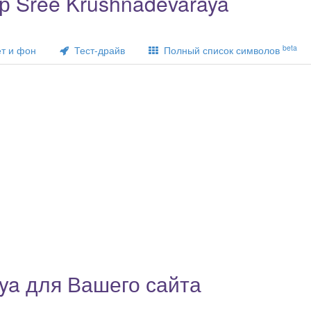
 Sree Krushnadevaraya
beta
т и фон
Тест-драйв
Полный список символов
ya для Вашего сайта