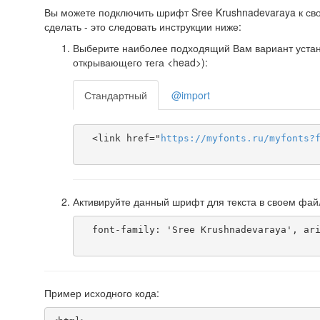
Вы можете подключить шрифт Sree Krushnadevaraya к сво
сделать - это следовать инструкции ниже:
Выберите наиболее подходящий Вам вариант установ
открывающего тега <head>):
Стандартный
@import
  <link href="
https
://
myfonts
.
ru
/
myfonts
?
Активируйте данный шрифт для текста в своем фай
  font-family: 'Sree Krushnadevaraya', arial;

Пример исходного кода: