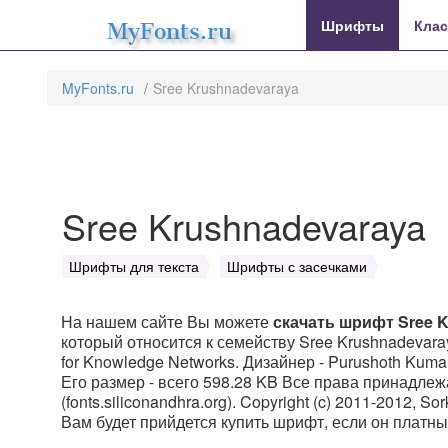
MyFonts.ru
Шрифты
Кла
MyFonts.ru
Sree Krushnadevaraya
Sree Krushnadevaraya
Шрифты для текста
Шрифты с засечками
На нашем сайте Вы можете
скачать шрифт Sree 
который относится к семейству Sree Krushnadevara
for Knowledge Networks. Дизайнер - Purushoth Kuma
Его размер - всего 598.28 KB Все права принадлежа
(fonts.siliconandhra.org). Copyright (c) 2011-2012, S
Вам будет прийдется купить шрифт, если он платны