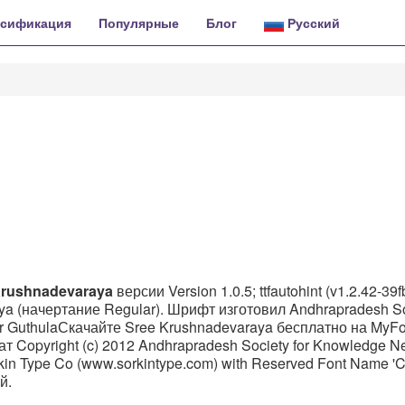
ссификация
Популярные
Блог
Русский
Krushnadevaraya
версии Version 1.0.5; ttfautohint (v1.2.42-39f
ya (начертание Regular). Шрифт изготовил Andhrapradesh So
r GuthulaСкачайте Sree Krushnadevaraya бесплатно на MyFon
т Copyright (c) 2012 Andhrapradesh Society for Knowledge N
orkin Type Co (www.sorkintype.com) with Reserved Font Name 'C
й.