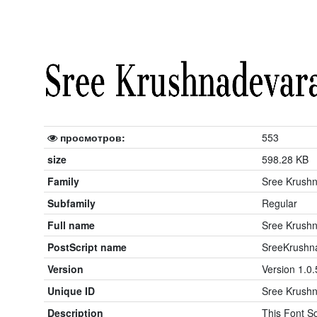
просмотров:
553
size
598.28 KB
Family
Sree Krush
Subfamily
Regular
Full name
Sree Krush
PostScript name
SreeKrushn
Version
Version 1.0.
Unique ID
Sree Krushn
Description
This Font So