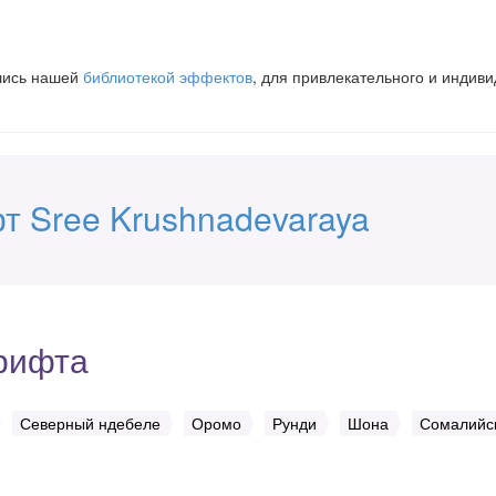
вшись нашей
библиотекой эффектов
, для привлекательного и индив
т Sree Krushnadevaraya
рифта
Северный ндебеле
Оромо
Рунди
Шона
Сомалийс