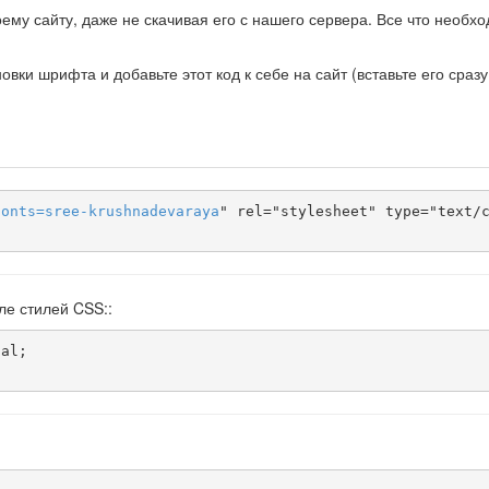
ему сайту, даже не скачивая его с нашего сервера. Все что необх
ки шрифта и добавьте этот код к себе на сайт (вставьте его сразу
fonts
=
sree-krushnadevaraya
" rel="stylesheet" type="text/c
ле стилей CSS::