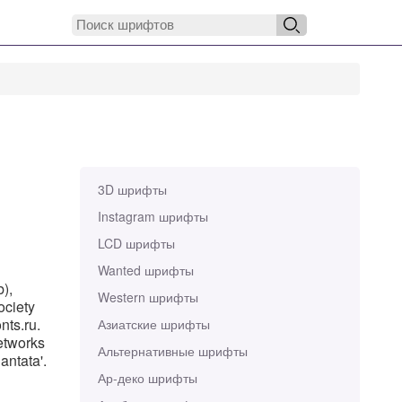
3D шрифты
Instagram шрифты
LCD шрифты
Wanted шрифты
b),
Western шрифты
ciety
ts.ru.
Азиатские шрифты
etworks
Альтернативные шрифты
antata'.
Ар-деко шрифты