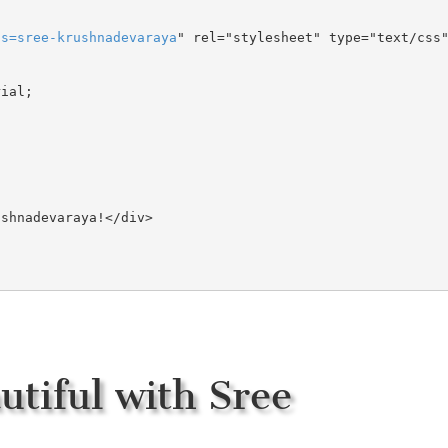
ts
=
sree-krushnadevaraya
" rel="stylesheet" type="text/css"
ial;

tiful with Sree