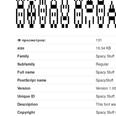
просмотров:
131
size
19.34 KB
Family
Spacy Stuff
Subfamily
Regular
Full name
Spacy Stuff
PostScript name
SpacyStuff
Version
Version 1.0
Unique ID
Spacy Stuff:
Description
This font w
Copyright
Spacy Stuff 