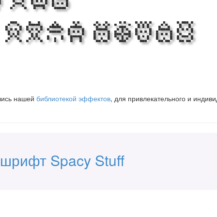
 Web
 with Spacy
вшись нашей
библиотекой эффектов
, для привлекательного и индив
шрифт Spacy Stuff