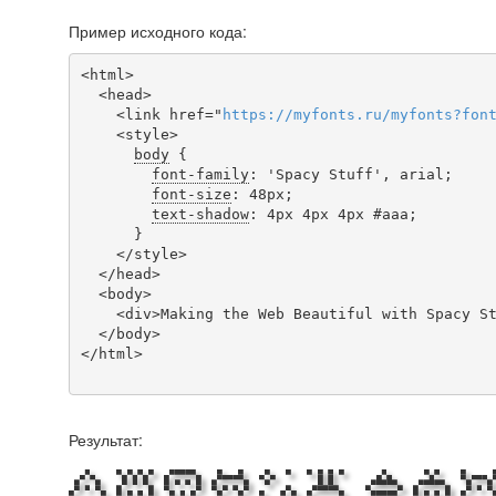
Пример исходного кода:
<html>

  <head>

    <link href="
https
://
myfonts
.
ru
/
myfonts
?
fon
    <style>

body
 {

font-family
: 'Spacy Stuff', arial;

font-size
: 48px;

text-shadow
: 4px 4px 4px #aaa;

      }

    </style>

  </head>

  <body>

    <div>Making the Web Beautiful with Spacy Stuff!</div>

  </body>

</html>

Результат: