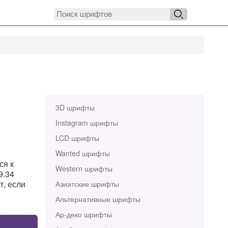
3D шрифты
Instagram шрифты
LCD шрифты
Wanted шрифты
ся к
Western шрифты
9.34
т, если
Азиатские шрифты
Альтернативные шрифты
Ар-деко шрифты