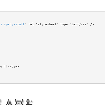
ts
=
spacy-stuff
" rel="stylesheet" type="text/css" />
