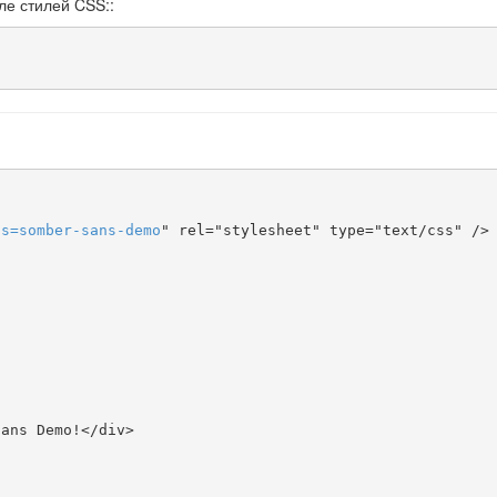
ле стилей CSS::
ts
=
somber-sans-demo
" rel="stylesheet" type="text/css" />


