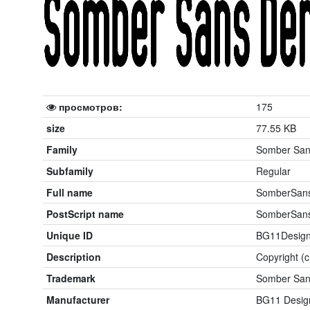
просмотров:
175
size
77.55 KB
Family
Somber Sa
Subfamily
Regular
Full name
SomberSan
PostScript name
SomberSan
Unique ID
BG11Design
Description
Copyright (c
Trademark
Somber Sans
Manufacturer
BG11 Design