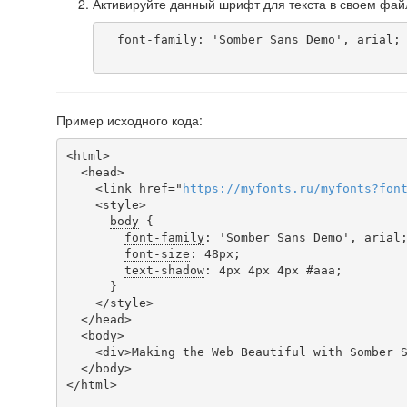
Активируйте данный шрифт для текста в своем фай
  font-family: 'Somber Sans Demo', arial;

Пример исходного кода:
<html>

  <head>

    <link href="
https
://
myfonts
.
ru
/
myfonts
?
fon
    <style>

body
 {

font-family
: 'Somber Sans Demo', arial;
font-size
: 48px;

text-shadow
: 4px 4px 4px #aaa;

      }

    </style>

  </head>

  <body>

    <div>Making the Web Beautiful with Somber Sans Demo!</div>

  </body>

</html>
