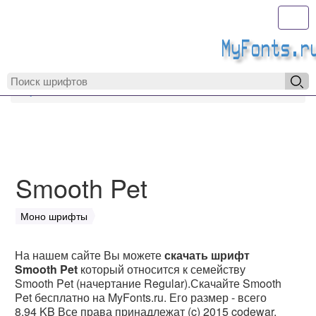
Toggl
MyFonts.r
MyFonts.ru
Smooth Pet
Smooth Pet
Моно шрифты
На нашем сайте Вы можете
скачать шрифт
Smooth Pet
который относится к семейству
Smooth Pet (начертание Regular).Скачайте Smooth
Pet бесплатно на MyFonts.ru. Его размер - всего
8.94 KB Все права принадлежат (c) 2015 codewar.