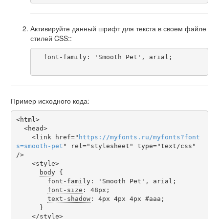
Активируйте данный шрифт для текста в своем файле
стилей CSS::
  font-family: 'Smooth Pet', arial;

Пример исходного кода:
<html>

  <head>

    <link href="
https
://
myfonts
.
ru
/
myfonts
?
font
s
=
smooth-pet
" rel="stylesheet" type="text/css" 
/>

    <style>

body
 {

font-family
: 'Smooth Pet', arial;

font-size
: 48px;

text-shadow
: 4px 4px 4px #aaa;

      }

    </style>
