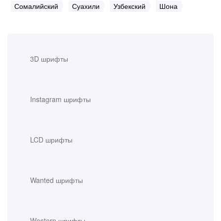
Сомалийский
Суахили
Узбекский
Шона
3D шрифты
Instagram шрифты
LCD шрифты
Wanted шрифты
Western шрифты