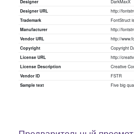
Designer
DarkMaxX
Designer URL
http://fonts
Trademark
FontStruct 
Manufacturer
http://fontst
Vendor URL
http://www.
Copyright
Copyright 
License URL
http://creat
License Description
Creative Co
Vendor ID
FSTR
Sample text
Five big qu
Предварительный просмотр