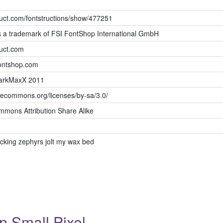
truct.com/fontstructions/show/477251
is a trademark of FSI FontShop International GmbH
ruct.com
fontshop.com
DarkMaxX 2011
ivecommons.org/licenses/by-sa/3.0/
mmons Attribution Share Alike
acking zephyrs jolt my wax bed
 Small Pixel