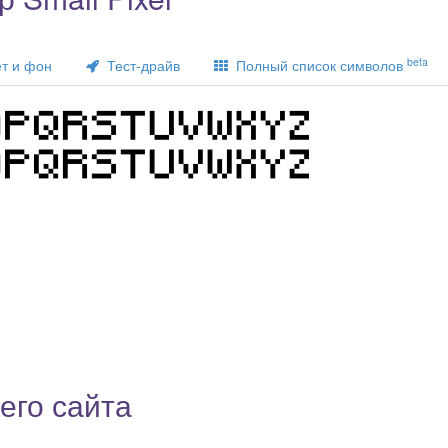
beta
т и фон
Тест-драйв
Полный список символов
его сайта