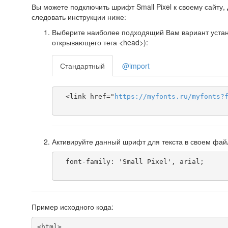
Вы можете подключить шрифт Small Pixel к своему сайту, 
следовать инструкции ниже:
Выберите наиболее подходящий Вам вариант установ
открывающего тега <head>):
Стандартный
@import
  <link href="
https
://
myfonts
.
ru
/
myfonts
?
Активируйте данный шрифт для текста в своем фай
  font-family: 'Small Pixel', arial;

Пример исходного кода:
<html>
