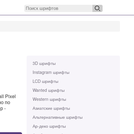
3D шрифты
Instagram шрифты
LCD шрифты
Wanted шрифты
l Pixel
Western шрифты
но по
р -
Азиатские шрифты
Альтернативные шрифты
Ар-деко шрифты