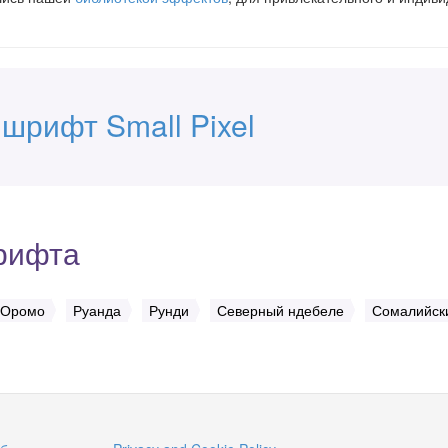
шрифт Small Pixel
рифта
Оромо
Руанда
Рунди
Северный ндебеле
Сомалийск