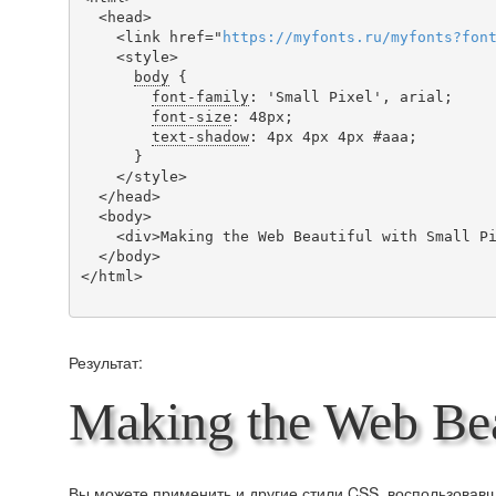
  <head>

    <link href="
https
://
myfonts
.
ru
/
myfonts
?
fon
    <style>

body
 {

font-family
: 'Small Pixel', arial;

font-size
: 48px;

text-shadow
: 4px 4px 4px #aaa;

      }

    </style>

  </head>

  <body>

    <div>Making the Web Beautiful with Small Pixel!</div>

  </body>

</html>

Результат:
Making the Web Beau
Вы можете применить и другие стили CSS, воспользова