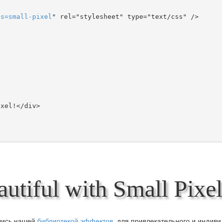
ts
=
small-pixel
" rel="stylesheet" type="text/css" />

tiful with Small Pixel
вшись нашей
библиотекой эффектов
, для привлекательного и индив