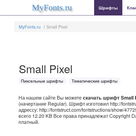
MyFonts.ru
Шрифты
Кла
MyFonts.ru
Small Pixel
Small Pixel
Пиксельные шрифты
Тематические шрифты
На нашем сайте Вы можете
скачать шрифт Small P
(начертание Regular). Шрифт изготовил http://fonts
адрессу: http://fontstruct.com/fontstructions/show/47
всего 12.20 KB Все права принадлежат Copyright D
платный.