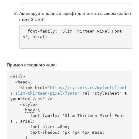
Активируйте данный шрифт для текста в своем файле
стилей CSS::
  font-family: 'Slim Thirteen Pixel Font
s', arial;

Пример исходного кода:
<html>

  <head>

    <link href="
https
://
myfonts
.
ru
/
myfonts
?
font
s
=
slim-thirteen-pixel-fonts
" rel="stylesheet" t
ype="text/css" />

    <style>

body
 {

font-family
: 'Slim Thirteen Pixel Font
s', arial;

font-size
: 48px;

text-shadow
: 4px 4px 4px #aaa;

      }
