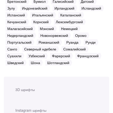
Бретонский
Букмол
Галисийский
Датский
Зулу
Индонезийский
Ирландский
Исландский
Испанский
Итальянский
Каталанский
Кечуанский
Корнский
Люксембургский
Малагасийский
Мэнский
Немецкий
Нидерландский
Новонорвежский
Оромо
Португальский
Романшский
Руанда
Рунди
Санго
Северный ндебеле
Сомалийский
Суахили
Узбекский
Фарерский
Французский
Шведский
Шона
Шотландский
3D шрифты
Instagram шрифты