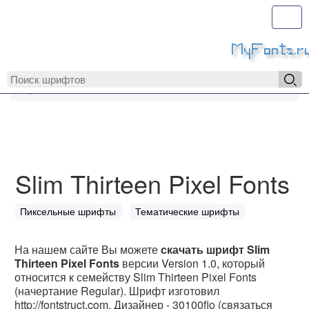
Toggl
MyFonts.r
MyFonts.ru
Slim Thirteen Pixel Fonts
Slim Thirteen Pixel Fonts
Пиксельные шрифты
Тематические шрифты
На нашем сайте Вы можете
скачать шрифт Slim
Thirteen Pixel Fonts
версии Version 1.0, который
относится к семейству Slim Thirteen Pixel Fonts
(начертание Regular). Шрифт изготовил
http://fontstruct.com. Дизайнер - 30100flo (связаться