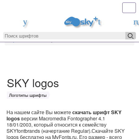
Toggl
MyFonts.r
MyFonts.ru
SKY logos
SKY logos
Логотипы шрифты
На нашем сайте Вы можете
скачать шрифт SKY
logos
версии Macromedia Fontographer 4.1
18/01/2003, который относится к семейству
SKYfontbrands (начертание Regular).Скачайте SKY
logos бесплатно на MyFonts.ru. Его размер - всего