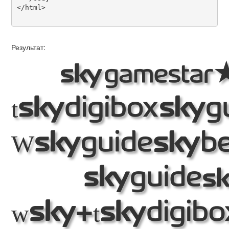
</html>

Результат:
Ma
th
We
Be
wit