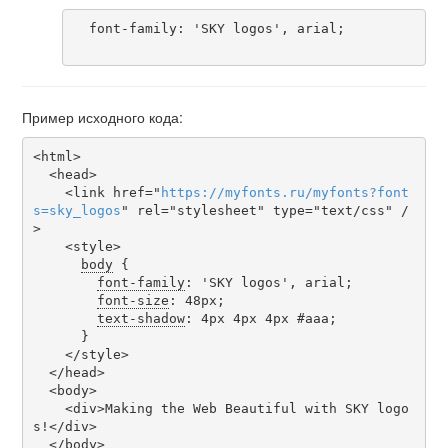
  font-family: 'SKY logos', arial;

Пример исходного кода:
<html>

  <head>

    <link href="
https
://
myfonts
.
ru
/
myfonts
?
font
s
=
sky_logos
" rel="stylesheet" type="text/css" /
>

    <style>

body
 {

font-family
: 'SKY logos', arial;

font-size
: 48px;

text-shadow
: 4px 4px 4px #aaa;

      }

    </style>

  </head>

  <body>

    <div>Making the Web Beautiful with SKY logo
s!</div>

  </body>
