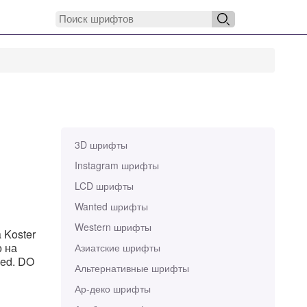
3D шрифты
Instagram шрифты
LCD шрифты
Wanted шрифты
Western шрифты
 Koster
о на
Азиатские шрифты
ved. DO
Альтернативные шрифты
Ар-деко шрифты