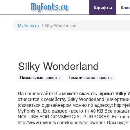
MyFonts.ru
Шрифты
Кла
MyFonts.ru
Silky Wonderland
Silky Wonderland
Пиксельные шрифты
Тематические шрифты
На нашем сайте Вы можете
скачать шрифт Silky 
относится к семейству Silky Wonderland (начертание
(связаться с дизайнером можно по адрессу: http://j
MyFonts.ru. Его размер - всего 11.43 KB Все права пр
NOT USE FOR COMMERCIAL PURPOSES. For more fonts 
http://www.myfonts.com/foundry/jelloween!. Вам буд