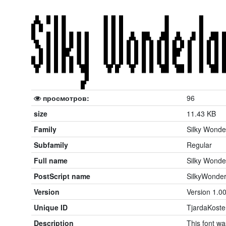
просмотров:
96
size
11.43 KB
Family
Silky Wonde
Subfamily
Regular
Full name
Silky Wonde
PostScript name
SilkyWonder
Version
Version 1.00
Unique ID
TjardaKoste
Description
This font w