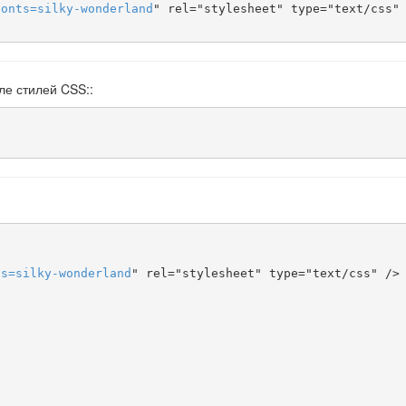
fonts
=
silky-wonderland
" rel="stylesheet" type="text/css" 
ле стилей CSS::
ts
=
silky-wonderland
" rel="stylesheet" type="text/css" />


