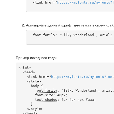
  <link href="
https
://
myfonts
.
ru
/
myfonts
?
Активируйте данный шрифт для текста в своем фай
  font-family: 'Silky Wonderland', arial;

Пример исходного кода:
<html>

  <head>

    <link href="
https
://
myfonts
.
ru
/
myfonts
?
fon
    <style>

body
 {

font-family
: 'Silky Wonderland', arial;
font-size
: 48px;

text-shadow
: 4px 4px 4px #aaa;

      }

    </style>

  </head>
