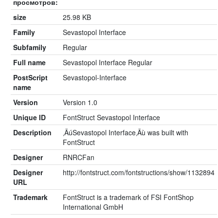
просмотров:
size
25.98 KB
Family
Sevastopol Interface
Subfamily
Regular
Full name
Sevastopol Interface Regular
PostScript
Sevastopol-Interface
name
Version
Version 1.0
Unique ID
FontStruct Sevastopol Interface
Description
‚ÄúSevastopol Interface‚Äù was built with
FontStruct
Designer
RNRCFan
Designer
http://fontstruct.com/fontstructions/show/1132894
URL
Trademark
FontStruct is a trademark of FSI FontShop
International GmbH