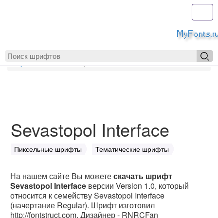
Toggl
MyFonts.r
MyFonts.ru
Sevastopol Interface
Sevastopol Interface
Пиксельные шрифты
Тематические шрифты
На нашем сайте Вы можете
скачать шрифт
Sevastopol Interface
версии Version 1.0, который
относится к семейству Sevastopol Interface
(начертание Regular). Шрифт изготовил
http://fontstruct.com. Дизайнер - RNRCFan