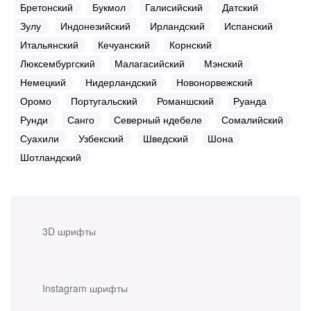
Бретонский
Букмол
Галисийский
Датский
Зулу
Индонезийский
Ирландский
Испанский
Итальянский
Кечуанский
Корнский
Люксембургский
Малагасийский
Мэнский
Немецкий
Нидерландский
Новонорвежский
Оромо
Португальский
Романшский
Руанда
Рунди
Санго
Северный ндебеле
Сомалийский
Суахили
Узбекский
Шведский
Шона
Шотландский
3D шрифты
Instagram шрифты