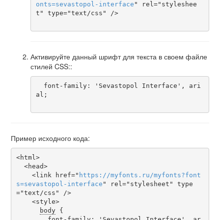
onts
=
sevastopol-interface
" rel="styleshee
t" type="text/css" />

Активируйте данный шрифт для текста в своем файле
стилей CSS::
  font-family: 'Sevastopol Interface', ari
al;

Пример исходного кода:
<html>

  <head>

    <link href="
https
://
myfonts
.
ru
/
myfonts
?
font
s
=
sevastopol-interface
" rel="stylesheet" type
="text/css" />

    <style>

body
 {

font-family
: 'Sevastopol Interface', ar