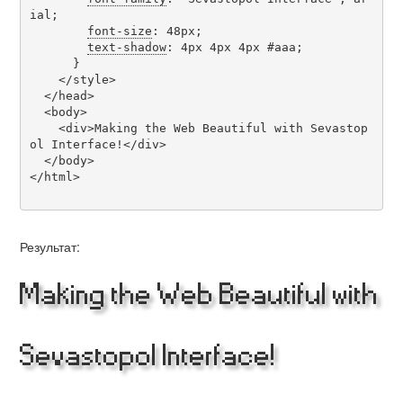
ial;

font-size
: 48px;

text-shadow
: 4px 4px 4px #aaa;

      }

    </style>

  </head>

  <body>

    <div>Making the Web Beautiful with Sevastop
ol Interface!</div>

  </body>

</html>

Результат:
Making the Web Beautiful with
Sevastopol Interface!