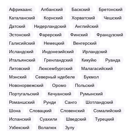
Африкаанс
Албанский
Баскский
Бретонский
Каталанский
Корнский
Хорватский
Чешский
Датский
Нидерландский
Английский
Эстонский
Фарерский
Финский
Французский
Галисийский
Немецкий
Венгерский
Исландский
Индонезийский
Ирландский
Итальянский
Гренландский
Кикуйю
Руанда
Литовский
Люксембургский
Малагасийский
Мэнский
Северный ндебеле
Букмол
Новонорвежский
Оромо
Польский
Португальский
Кечуанский
Румынский
Романшский
Рунди
Санго
Шотландский
Шона
Словацкий
Словенский
Сомалийский
Испанский
Суахили
Шведский
Турецкий
Узбекский
Волапюк
Зулу