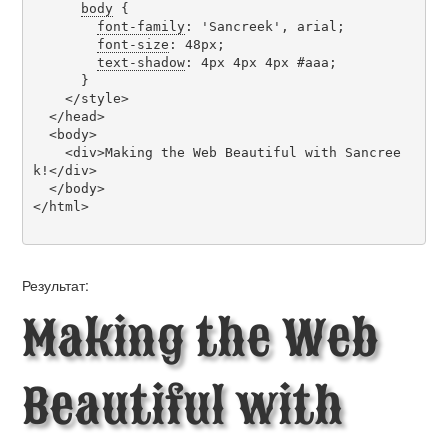
body
 {

font-family
: 'Sancreek', arial;

font-size
: 48px;

text-shadow
: 4px 4px 4px #aaa;

      }

    </style>

  </head>

  <body>

    <div>Making the Web Beautiful with Sancree
k!</div>

  </body>

</html>

Результат:
Making the Web
Beautiful with