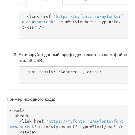
  <link href="
https
://
myfonts
.
ru
/
myfonts
?
f
onts
=
sancreek
" rel="stylesheet" type="tex
t/css" />

Активируйте данный шрифт для текста в своем файле
стилей CSS::
  font-family: 'Sancreek', arial;

Пример исходного кода:
<html>

  <head>

    <link href="
https
://
myfonts
.
ru
/
myfonts
?
font
s
=
sancreek
" rel="stylesheet" type="text/css" />

    <style>
