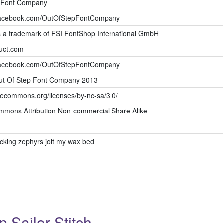
p Font Company
.facebook.com/OutOfStepFontCompany
is a trademark of FSI FontShop International GmbH
ruct.com
.facebook.com/OutOfStepFontCompany
ut Of Step Font Company 2013
ivecommons.org/licenses/by-nc-sa/3.0/
mmons Attribution Non-commercial Share Alike
acking zephyrs jolt my wax bed
Sailor Stitch