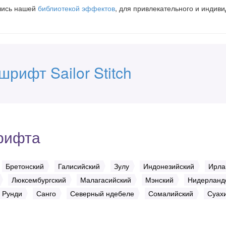
вшись нашей
библиотекой эффектов
, для привлекательного и индив
шрифт Sailor Stitch
рифта
Бретонский
Галисийский
Зулу
Индонезийский
Ирла
Люксембургский
Малагасийский
Мэнский
Нидерланд
Рунди
Санго
Северный ндебеле
Сомалийский
Суах