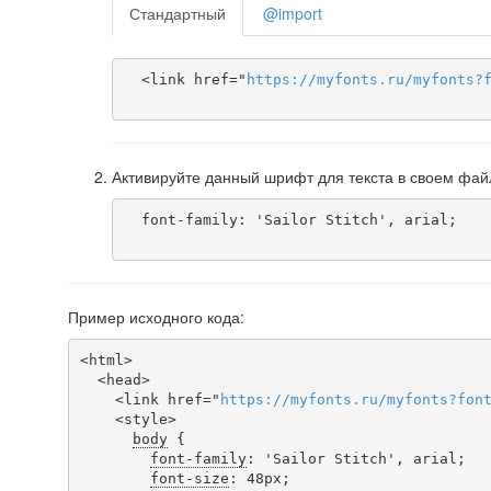
Стандартный
@import
  <link href="
https
://
myfonts
.
ru
/
myfonts
?
Активируйте данный шрифт для текста в своем фай
  font-family: 'Sailor Stitch', arial;

Пример исходного кода:
<html>

  <head>

    <link href="
https
://
myfonts
.
ru
/
myfonts
?
fon
    <style>

body
 {

font-family
: 'Sailor Stitch', arial;

font-size
: 48px;
