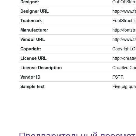
Designer
Out Of Ste
Designer URL
http://www
Trademark
FontStruct 
Manufacturer
http://fontst
Vendor URL
http://www
Copyright
Copyright O
License URL
http://creat
License Description
Creative Co
Vendor ID
FSTR
Sample text
Five big qu
Предварительный просмотр 