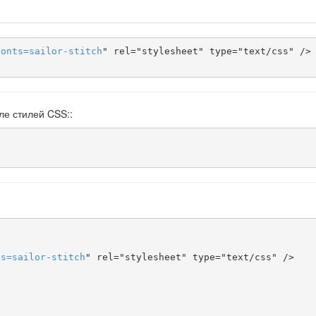
fonts
=
sailor-stitch
" rel="stylesheet" type="text/css" />

ле стилей CSS::
ts
=
sailor-stitch
" rel="stylesheet" type="text/css" />
