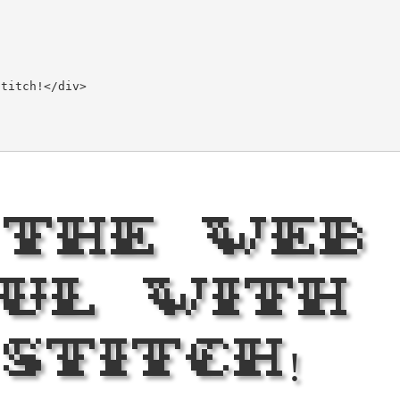
 the Web
ful with
Stitch!