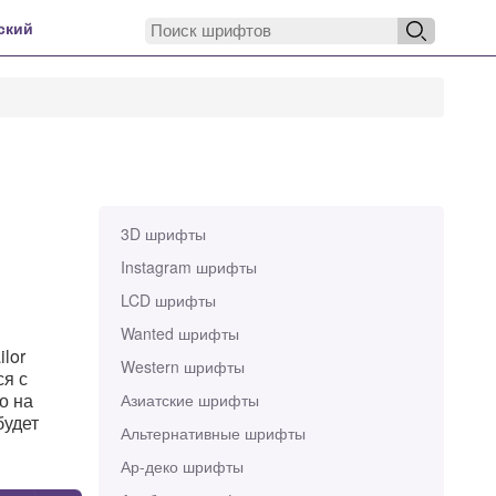
ский
3D шрифты
Instagram шрифты
LCD шрифты
Wanted шрифты
ilor
Western шрифты
ся с
о на
Азиатские шрифты
будет
Альтернативные шрифты
Ар-деко шрифты