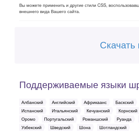
Вы можете применить и другие стили CSS, воспользова
внешнего вида Вашего сайта.
Скачать 
Поддерживаемые языки ш
Албанский
Английский
Африкаанс
Баскский
Испанский
Итальянский
Кечуанский
Корнский
Оромо
Португальский
Романшский
Руанда
Узбекский
Шведский
Шона
Шотландский