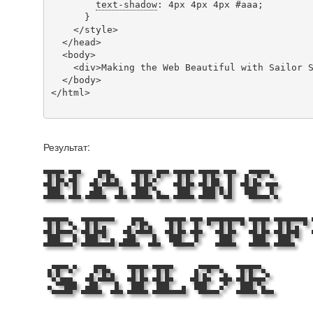
text-shadow
: 4px 4px 4px #aaa;

      }

    </style>

  </head>

  <body>

    <div>Making the Web Beautiful with Sailor Stitch!</div>

  </body>

</html>

Результат:
Making
Beauti
Sailor 