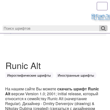
Toggl
MyFonts.r
MyFonts.ru
Runic Alt
Runic Alt
Иероглифические шрифты
Иностранные шрифты
На нашем сайте Вы можете
скачать шрифт Runic
Alt
версии Version 1.0; 2001; initial release, который
относится к семейству Runic Alt (начертание
Regular). Дизайнер - Dmitry Dervenjov (drawing) &
Nikolay Dubina (created) (связаться с дизайнером