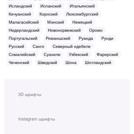
Исландский
Испанский
Итальянский
Кечуанский
Корнский
Люксембургский
Малагасийский
Мэнский
Немецкий
Нидерландский
Новонорвежский
Оромо
Португальский
Романшский
Руанда
Рунди
Русский
Санго
Северный ндебеле
Сомалийский
Суахили
Узбекский
Фарерский
Чеченский
Шведский
Шона
Шотландский
3D шрифты
Instagram шрифты