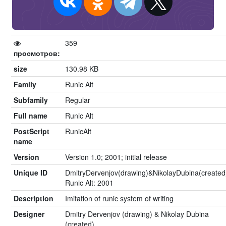
359
просмотров:
size
130.98 KB
Family
Runic Alt
Subfamily
Regular
Full name
Runic Alt
PostScript
RunicAlt
name
Version
Version 1.0; 2001; initial release
Unique ID
DmitryDervenjov(drawing)&NikolayDubina(created
Runic Alt: 2001
Description
Imitation of runic system of writing
Designer
Dmitry Dervenjov (drawing) & Nikolay Dubina
(created)