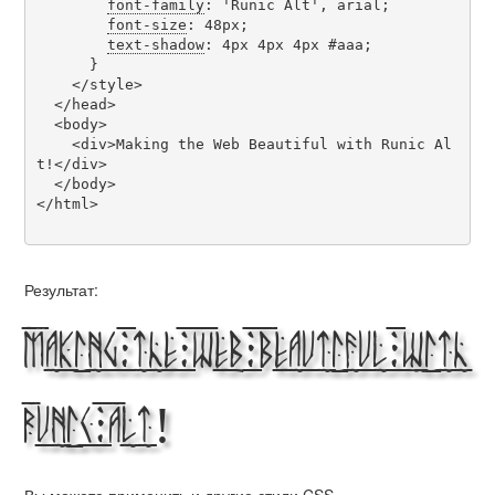
font-family
: 'Runic Alt', arial;

font-size
: 48px;

text-shadow
: 4px 4px 4px #aaa;

      }

    </style>

  </head>

  <body>

    <div>Making the Web Beautiful with Runic Al
t!</div>

  </body>

</html>

Результат:
Making the Web Beautiful with
Runic Alt!