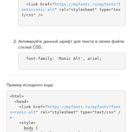
  <link href="
https
://
myfonts
.
ru
/
myfonts
?
f
onts
=
runic-alt
" rel="stylesheet" type="tex
t/css" />

Активируйте данный шрифт для текста в своем файле
стилей CSS::
  font-family: 'Runic Alt', arial;

Пример исходного кода:
<html>

  <head>

    <link href="
https
://
myfonts
.
ru
/
myfonts
?
font
s
=
runic-alt
" rel="stylesheet" type="text/css" /
>

    <style>

body
 {
