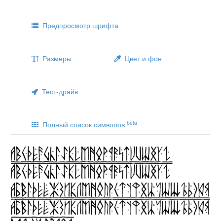
Предпросмотр шрифта
Размеры
Цвет и фон
Тест-драйв
beta
Полный список символов