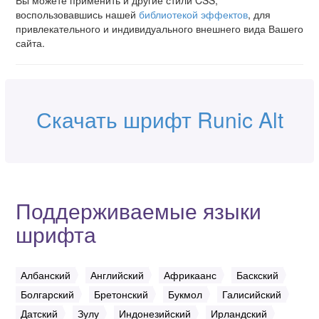
Вы можете применить и другие стили CSS,
воспользовавшись нашей
библиотекой эффектов
, для
привлекательного и индивидуального внешнего вида Вашего
сайта.
Скачать шрифт Runic Alt
Поддерживаемые языки
шрифта
Албанский
Английский
Африкаанс
Баскский
Болгарский
Бретонский
Букмол
Галисийский
Датский
Зулу
Индонезийский
Ирландский