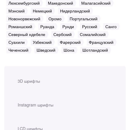
Люксембургский
Македонский
Малагасийский
Мэнский
Немецкий
Нидерландский
Новонорвежский
Оромо
Португальский
Романшский
Руанда
Рунди
Русский
Санго
Северный ндебеле
Сербский
Сомалийский
Суахили
Узбекский
Фарерский
Французский
Чеченский
Шведский
Шона
Шотландский
3D шрифты
Instagram шрифты
LCD шрифты