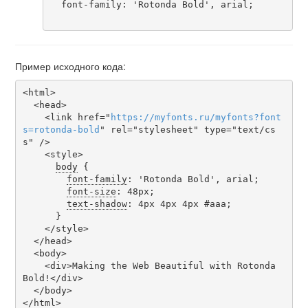
  font-family: 'Rotonda Bold', arial;

Пример исходного кода:
<html>

  <head>

    <link href="
https
://
myfonts
.
ru
/
myfonts
?
font
s
=
rotonda-bold
" rel="stylesheet" type="text/cs
s" />

    <style>

body
 {

font-family
: 'Rotonda Bold', arial;

font-size
: 48px;

text-shadow
: 4px 4px 4px #aaa;

      }

    </style>

  </head>

  <body>

    <div>Making the Web Beautiful with Rotonda 
Bold!</div>

  </body>

</html>
