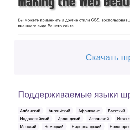
Making the Web Beaut
Вы можете применить и другие стили CSS, воспользова
внешнего вида Вашего сайта.
Скачать ш
Поддерживаемые языки ш
Албанский
Английский
Африкаанс
Баскский
Индонезийский
Ирландский
Испанский
Италь
Мэнский
Немецкий
Нидерландский
Новонорв