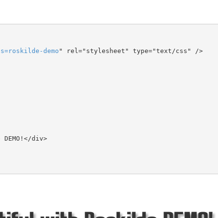
ts
=
roskilde-demo
" rel="stylesheet" type="text/css" />
