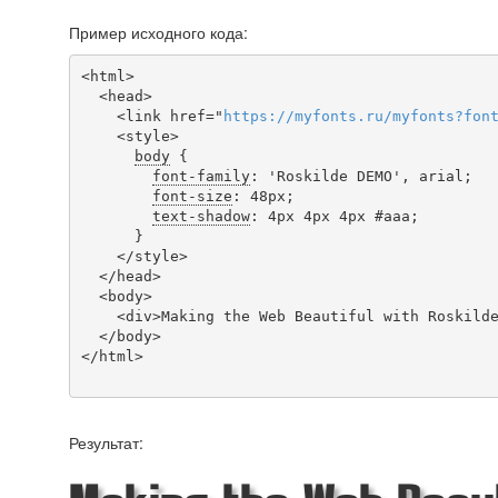
Пример исходного кода:
<html>

  <head>

    <link href="
https
://
myfonts
.
ru
/
myfonts
?
fon
    <style>

body
 {

font-family
: 'Roskilde DEMO', arial;

font-size
: 48px;

text-shadow
: 4px 4px 4px #aaa;

      }

    </style>

  </head>

  <body>

    <div>Making the Web Beautiful with Roskilde DEMO!</div>

  </body>

</html>

Результат: