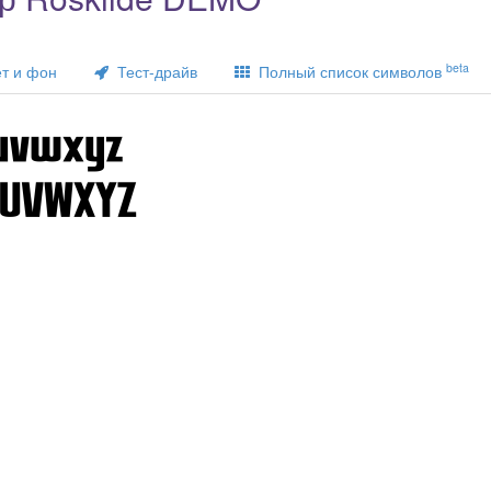
beta
т и фон
Тест-драйв
Полный список символов