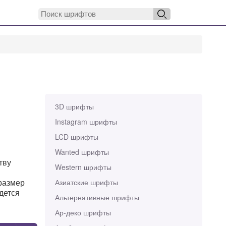
3D шрифты
Instagram шрифты
LCD шрифты
Wanted шрифты
тву
Western шрифты
 размер
Азиатские шрифты
йдется
Альтернативные шрифты
Ар-деко шрифты