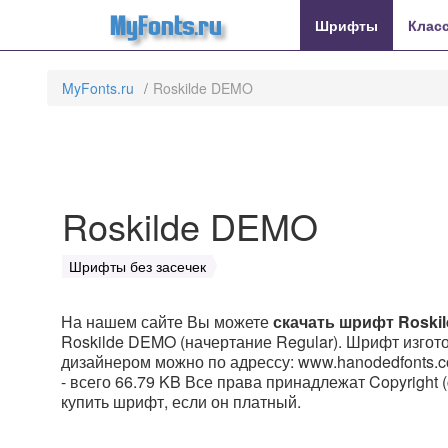
MyFonts.ru
Шрифты
Клас
MyFonts.ru
Roskilde DEMO
Roskilde DEMO
Шрифты без засечек
На нашем сайте Вы можете
скачать шрифт Roski
Roskilde DEMO (начертание Regular). Шрифт изготови
дизайнером можно по адрессу: www.hanodedfonts.c
- всего 66.79 KB Все права принадлежат Copyright (c)
купить шрифт, если он платный.