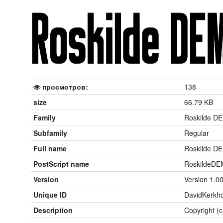
просмотров:
138
size
66.79 KB
Family
Roskilde D
Subfamily
Regular
Full name
Roskilde D
PostScript name
RoskildeDE
Version
Version 1.0
Unique ID
DavidKerkho
Description
Copyright (c