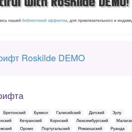
iful with Roskilde DEMO!
вшись нашей
библиотекой эффектов
, для привлекательного и индив
рифт Roskilde DEMO
рифта
Бретонский
Букмол
Галисийский
Датский
Зулу
янский
Кечуанский
Корнский
Люксембургский
Малага
ежский
Оромо
Португальский
Романшский
Руанда