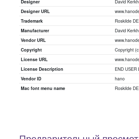
Designer
David Kerkh
Designer URL
www.hanode
Trademark
Roskilde DE
Manufacturer
David Kerkh
Vendor URL
www.hanode
Copyright
Copyright (c
License URL
www.hanode
License Description
END USER
Vendor ID
hano
Mac font menu name
Roskilde D
Предварительный просмот