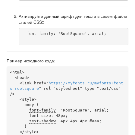
Активируйте данный шрифт для текста в своем файле
стилей CSS::
  font-family: 'RootSquare', arial;

Пример исходного кода:
<html>

  <head>

    <link href="
https
://
myfonts
.
ru
/
myfonts
?
font
s
=
rootsquare
" rel="stylesheet" type="text/css" 
/>

    <style>

body
 {

font-family
: 'RootSquare', arial;

font-size
: 48px;

text-shadow
: 4px 4px 4px #aaa;

      }

    </style>
