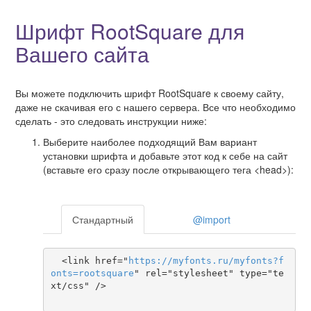
Шрифт RootSquare для
Вашего сайта
Вы можете подключить шрифт RootSquare к своему сайту,
даже не скачивая его с нашего сервера. Все что необходимо
сделать - это следовать инструкции ниже:
Выберите наиболее подходящий Вам вариант
установки шрифта и добавьте этот код к себе на сайт
(вставьте его сразу после открывающего тега <head>):
Стандартный
@import
  <link href="
https
://
myfonts
.
ru
/
myfonts
?
f
onts
=
rootsquare
" rel="stylesheet" type="te
xt/css" />
