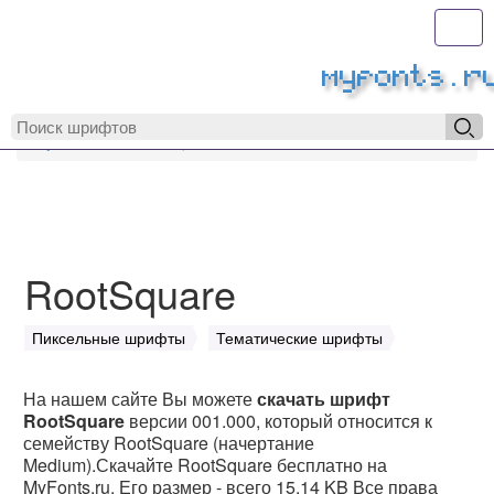
Toggl
MyFonts.r
MyFonts.ru
RootSquare
RootSquare
Пиксельные шрифты
Тематические шрифты
На нашем сайте Вы можете
скачать шрифт
RootSquare
версии 001.000, который относится к
семейству RootSquare (начертание
Medium).Скачайте RootSquare бесплатно на
MyFonts.ru. Его размер - всего 15.14 KB Все права