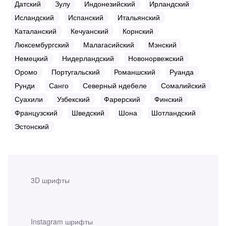
Датский
Зулу
Индонезийский
Ирландский
Исландский
Испанский
Итальянский
Каталанский
Кечуанский
Корнский
Люксембургский
Малагасийский
Мэнский
Немецкий
Нидерландский
Новонорвежский
Оромо
Португальский
Романшский
Руанда
Рунди
Санго
Северный ндебеле
Сомалийский
Суахили
Узбекский
Фарерский
Финский
Французский
Шведский
Шона
Шотландский
Эстонский
3D шрифты
Instagram шрифты