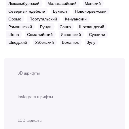
Люксембургский
Малагасийский
Мэнский
Северный ндебеле
Букмол
Новонорвежский
Оромо
Португальский
Кечуанский
Романшский
Рунди
Санго
Шотландский
Шона
Сомалийский
Испанский
Суахили
Шведский
Узбекский
Волапюк
Зулу
3D шрифты
Instagram шрифты
LCD шрифты