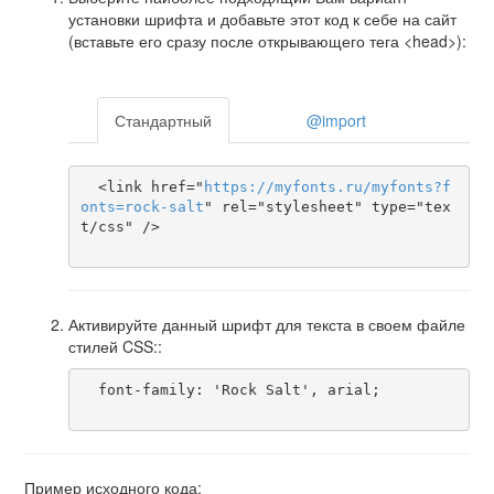
установки шрифта и добавьте этот код к себе на сайт
(вставьте его сразу после открывающего тега <head>):
Стандартный
@import
  <link href="
https
://
myfonts
.
ru
/
myfonts
?
f
onts
=
rock-salt
" rel="stylesheet" type="tex
t/css" />

Активируйте данный шрифт для текста в своем файле
стилей CSS::
  font-family: 'Rock Salt', arial;

Пример исходного кода: