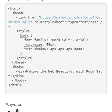
<html>

  <head>

    <link href="
https
://
myfonts
.
ru
/
myfonts
?
font
s
=
rock-salt
" rel="stylesheet" type="text/css" /
>

    <style>

body
 {

font-family
: 'Rock Salt', arial;

font-size
: 48px;

text-shadow
: 4px 4px 4px #aaa;

      }

    </style>

  </head>

  <body>

    <div>Making the Web Beautiful with Rock Sal
t!</div>

  </body>

</html>

Результат: