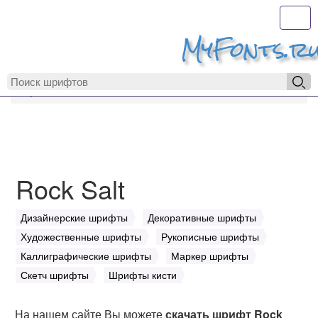
Toggl
MyFonts.r
MyFonts.ru
Rock Salt
Rock Salt
Дизайнерские шрифты
Декоративные шрифты
Художественные шрифты
Рукописные шрифты
Каллиграфические шрифты
Маркер шрифты
Скетч шрифты
Шрифты кисти
На нашем сайте Вы можете
скачать шрифт Rock