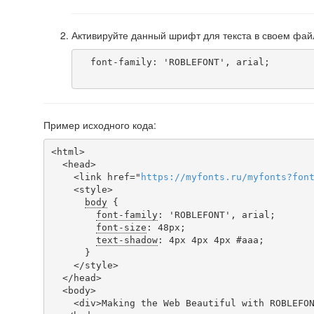
Активируйте данный шрифт для текста в своем фай
  font-family: 'ROBLEFONT', arial;

Пример исходного кода:
<html>

  <head>

    <link href="
https
://
myfonts
.
ru
/
myfonts
?
fon
    <style>

body
 {

font-family
: 'ROBLEFONT', arial;

font-size
: 48px;

text-shadow
: 4px 4px 4px #aaa;

      }

    </style>

  </head>

  <body>

    <div>Making the Web Beautiful with ROBLEFONT!</div>
