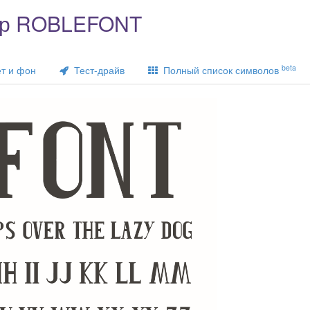
тр ROBLEFONT
beta
т и фон
Тест-драйв
Полный список символов