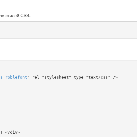
ле стилей CSS::
ts
=
roblefont
" rel="stylesheet" type="text/css" />
