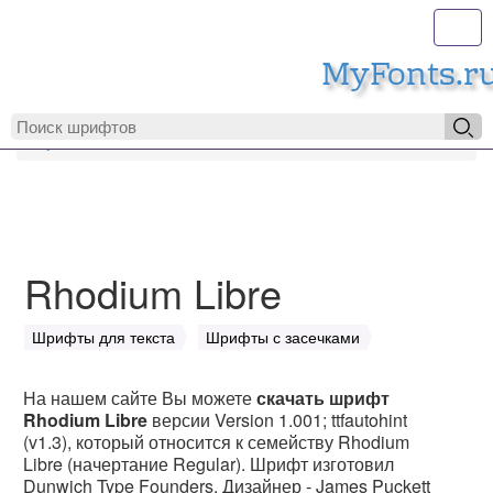
Toggl
MyFonts.r
MyFonts.ru
Rhodium Libre
Rhodium Libre
Шрифты для текста
Шрифты с засечками
На нашем сайте Вы можете
скачать шрифт
Rhodium Libre
версии Version 1.001; ttfautohint
(v1.3), который относится к семейству Rhodium
Libre (начертание Regular). Шрифт изготовил
Dunwich Type Founders. Дизайнер - James Puckett