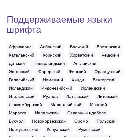
Поддерживаемые языки
шрифта
Африкаанс
Албанский
Баскский
Бретонский
Каталанский
Корнский
Хорватский
Чешский
Датский
Нидерландский
Английский
Эстонский
Фарерский
Финский
Французский
Галисийский
Немецкий
Хинди
Венгерский
Исландский
Индонезийский
Ирландский
Итальянский
Руанда
Латышский
Литовский
Люксембургский
Малагасийский
Мэнский
Маратхи
Непальский
Северный ндебеле
Букмол
Новонорвежский
Оромо
Польский
Португальский
Кечуанский
Румынский