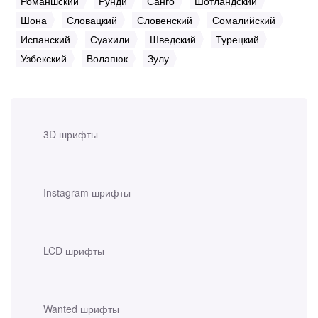
Романшский
Рунди
Санго
Шотландский
Шона
Словацкий
Словенский
Сомалийский
Испанский
Суахили
Шведский
Турецкий
Узбекский
Волапюк
Зулу
3D шрифты
Instagram шрифты
LCD шрифты
Wanted шрифты