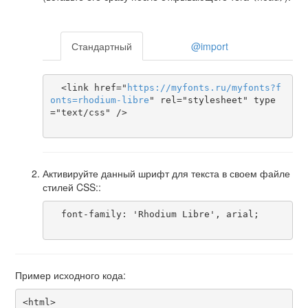
Стандартный
@import
  <link href="
https
://
myfonts
.
ru
/
myfonts
?
f
onts
=
rhodium-libre
" rel="stylesheet" type
="text/css" />

Активируйте данный шрифт для текста в своем файле
стилей CSS::
  font-family: 'Rhodium Libre', arial;

Пример исходного кода:
<html>
