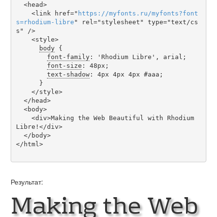
  <head>

    <link href="
https
://
myfonts
.
ru
/
myfonts
?
font
s
=
rhodium-libre
" rel="stylesheet" type="text/cs
s" />

    <style>

body
 {

font-family
: 'Rhodium Libre', arial;

font-size
: 48px;

text-shadow
: 4px 4px 4px #aaa;

      }

    </style>

  </head>

  <body>

    <div>Making the Web Beautiful with Rhodium 
Libre!</div>

  </body>

</html>

Результат:
Making the Web