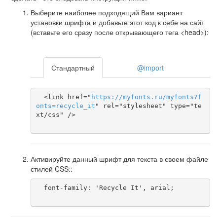
Выберите наиболее подходящий Вам вариант
установки шрифта и добавьте этот код к себе на сайт
(вставьте его сразу после открывающего тега <head>):
Стандартный
@import
  <link href="
https
://
myfonts
.
ru
/
myfonts
?
f
onts
=
recycle_it
" rel="stylesheet" type="te
xt/css" />

Активируйте данный шрифт для текста в своем файле
стилей CSS::
  font-family: 'Recycle It', arial;
