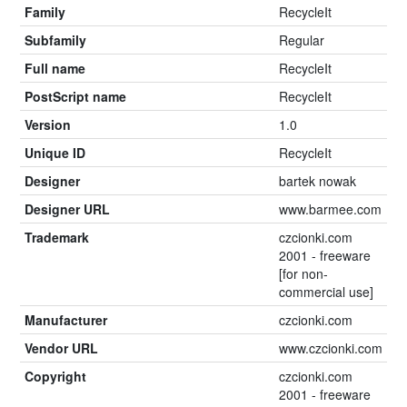
Family
RecycleIt
Subfamily
Regular
Full name
RecycleIt
PostScript name
RecycleIt
Version
1.0
Unique ID
RecycleIt
Designer
bartek nowak
Designer URL
www.barmee.com
Trademark
czcionki.com
2001 - freeware
[for non-
commercial use]
Manufacturer
czcionki.com
Vendor URL
www.czcionki.com
Copyright
czcionki.com
2001 - freeware