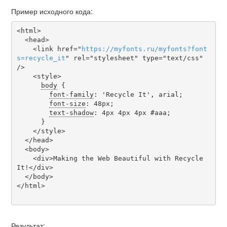
Пример исходного кода:
<html>

  <head>

    <link href="
https
://
myfonts
.
ru
/
myfonts
?
font
s
=
recycle_it
" rel="stylesheet" type="text/css" 
/>

    <style>

body
 {

font-family
: 'Recycle It', arial;

font-size
: 48px;

text-shadow
: 4px 4px 4px #aaa;

      }

    </style>

  </head>

  <body>

    <div>Making the Web Beautiful with Recycle 
It!</div>

  </body>

</html>

Результат: