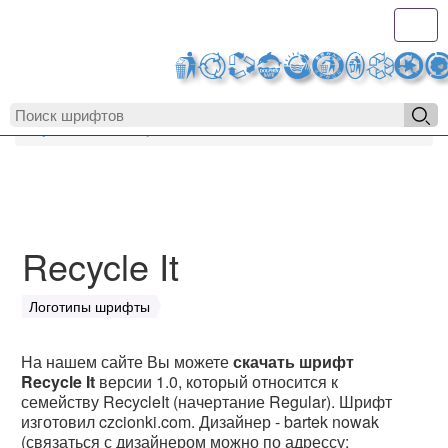
Toggl
MyFonts.r
MyFonts.ru
Recycle It
Recycle It
Логотипы шрифты
На нашем сайте Вы можете
скачать шрифт
Recycle It
версии 1.0, который относится к
семейству RecycleIt (начертание Regular). Шрифт
изготовил czcionki.com. Дизайнер - bartek nowak
(связаться с дизайнером можно по адрессу: