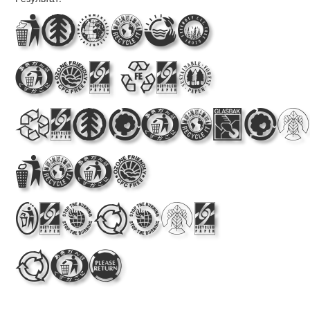
Making
the Web
Beautiful
with
Recycle
It!