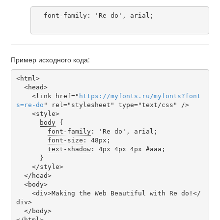
  font-family: 'Re do', arial;

Пример исходного кода:
<html>

  <head>

    <link href="
https
://
myfonts
.
ru
/
myfonts
?
font
s
=
re-do
" rel="stylesheet" type="text/css" />

    <style>

body
 {

font-family
: 'Re do', arial;

font-size
: 48px;

text-shadow
: 4px 4px 4px #aaa;

      }

    </style>

  </head>

  <body>

    <div>Making the Web Beautiful with Re do!</
div>

  </body>

</html>
