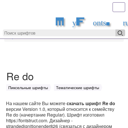
Toggl
MyFonts.r
MyFonts.ru
Re do
Re do
Пиксельные шрифты
Тематические шрифты
На нашем сайте Вы можете
скачать шрифт Re do
версии Version 1.0, который относится к семейству
Re do (начертание Regular). Шрифт изготовил
https://fontstruct.com. Дизайнер -
strandedignitionender826 (связаться с дизайнером