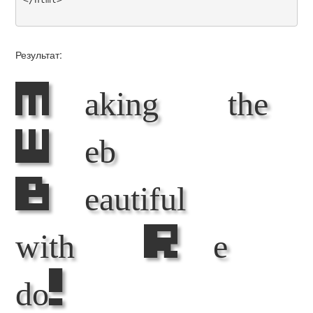
Результат:
Making the
Web
Beautiful
with Re
do!