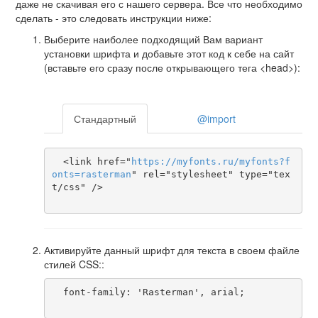
даже не скачивая его с нашего сервера. Все что необходимо
сделать - это следовать инструкции ниже:
Выберите наиболее подходящий Вам вариант
установки шрифта и добавьте этот код к себе на сайт
(вставьте его сразу после открывающего тега <head>):
Стандартный
@import
  <link href="
https
://
myfonts
.
ru
/
myfonts
?
f
onts
=
rasterman
" rel="stylesheet" type="tex
t/css" />

Активируйте данный шрифт для текста в своем файле
стилей CSS::
  font-family: 'Rasterman', arial;
