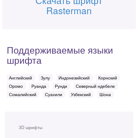
Скачать шрифт
Rasterman
Поддерживаемые языки
шрифта
Английский
Зулу
Индонезийский
Корнский
Оромо
Руанда
Рунди
Северный ндебеле
Сомалийский
Суахили
Узбекский
Шона
3D шрифты