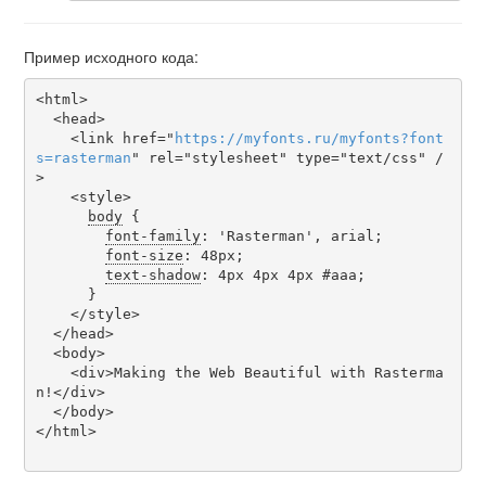
Пример исходного кода:
<html>

  <head>

    <link href="
https
://
myfonts
.
ru
/
myfonts
?
font
s
=
rasterman
" rel="stylesheet" type="text/css" /
>

    <style>

body
 {

font-family
: 'Rasterman', arial;

font-size
: 48px;

text-shadow
: 4px 4px 4px #aaa;

      }

    </style>

  </head>

  <body>

    <div>Making the Web Beautiful with Rasterma
n!</div>

  </body>

</html>
