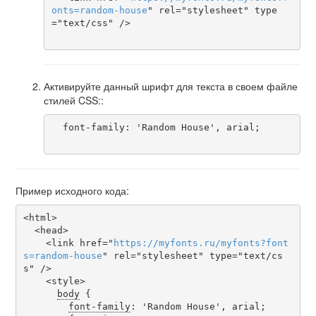
onts
=
random-house
" rel="stylesheet" type
="text/css" />

Активируйте данный шрифт для текста в своем файле
стилей CSS::
  font-family: 'Random House', arial;

Пример исходного кода:
<html>

  <head>

    <link href="
https
://
myfonts
.
ru
/
myfonts
?
font
s
=
random-house
" rel="stylesheet" type="text/cs
s" />

    <style>

body
 {

font-family
: 'Random House', arial;
