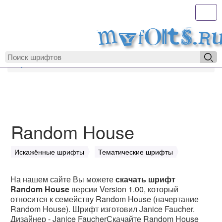
Toggl
MyFonts.r
MyFonts.ru
Random House
Random House
Искажённые шрифты
Тематические шрифты
На нашем сайте Вы можете
скачать шрифт
Random House
версии Version 1.00, который
относится к семейству Random House (начертание
Random House). Шрифт изготовил Janice Faucher.
Дизайнер - Janice FaucherСкачайте Random House