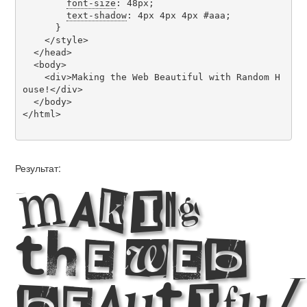
font-size
: 48px;

text-shadow
: 4px 4px 4px #aaa;

      }

    </style>

  </head>

  <body>

    <div>Making the Web Beautiful with Random H
ouse!</div>

  </body>

</html>

Результат:
Making
the Web
Beautifu