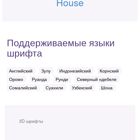
House
Поддерживаемые языки
шрифта
Английский
Зулу
Индонезийский
Корнский
Оромо
Руанда
Рунди
Северный ндебеле
Сомалийский
Суахили
Узбекский
Шона
3D шрифты