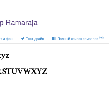
р Ramaraja
beta
т и фон
Тест-драйв
Полный список символов