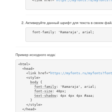
  <link href="
https
://
myfonts
.
ru
/
myfonts
?
Активируйте данный шрифт для текста в своем фай
  font-family: 'Ramaraja', arial;

Пример исходного кода:
<html>

  <head>

    <link href="
https
://
myfonts
.
ru
/
myfonts
?
fon
    <style>

body
 {

font-family
: 'Ramaraja', arial;

font-size
: 48px;

text-shadow
: 4px 4px 4px #aaa;

      }

    </style>

  </head>
