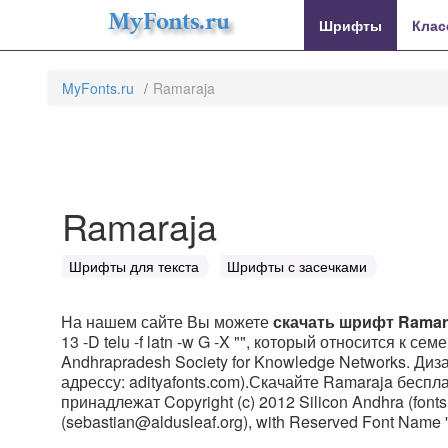
MyFonts.ru
Шрифты
Клас
MyFonts.ru
Ramaraja
Ramaraja
Шрифты для текста
Шрифты с засечками
На нашем сайте Вы можете
скачать шрифт Ramar
13 -D telu -f latn -w G -X "", который относится к 
Andhrapradesh Society for Knowledge Networks. Диз
адрессу: adityafonts.com).Скачайте Ramaraja беспла
принадлежат Copyright (c) 2012 Silicon Andhra (fonts.
(sebastian@aldusleaf.org), with Reserved Font Name