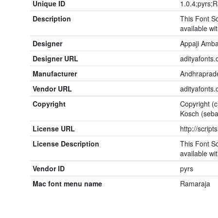
Unique ID
1.0.4;pyrs;
Description
This Font So
available wit
Designer
Appaji Amba
Designer URL
adityafonts
Manufacturer
Andhraprade
Vendor URL
adityafonts
Copyright
Copyright (c
Kosch (seba
License URL
http://script
License Description
This Font So
available wit
Vendor ID
pyrs
Mac font menu name
Ramaraja