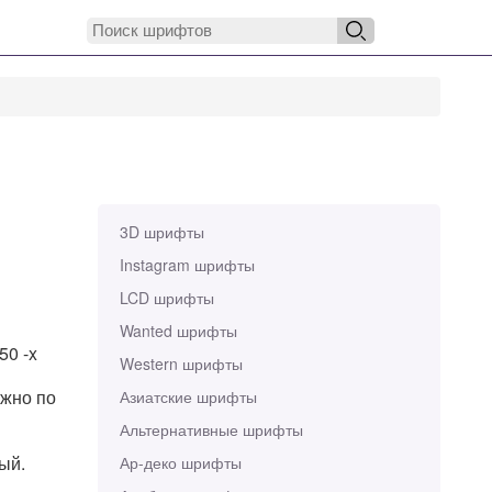
3D шрифты
Instagram шрифты
LCD шрифты
Wanted шрифты
 50 -x
Western шрифты
ожно по
Азиатские шрифты
Альтернативные шрифты
ный.
Ар-деко шрифты