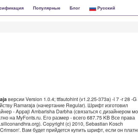
сификация
Популярные
Блог
Русский
aja
версии Version 1.0.4; ttfautohint (v1.2.25-373a) -l 7 -r 28 -G
семейству Ramaraja (начертание Regular). Шрифт изготовил
айнер - Appaji Ambarisha Darbha (связаться с дизайнером м
тно на MyFonts.ru. Его размер - всего 687.75 KB Все права
siliconandhra.org). Copyright (c) 2010, Sebastian Kosch
 'Crimson'. Вам будет прийдется купить шрифт, если он плат