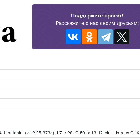
Поддержите проект!
Расскажите о нас своим друзьям:
; ttfautohint (v1.2.25-373a) -l 7 -r 28 -G 50 -x 13 -D telu -f latn -w G -X