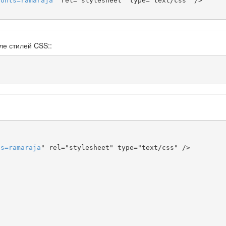
fonts
=
ramaraja
" rel="stylesheet" type="text/css" />

ле стилей CSS::
ts
=
ramaraja
" rel="stylesheet" type="text/css" />
