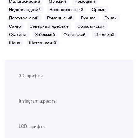
Малагасийский
Мэнский
Немецкий
Нидерландский
Новонорвежский
Оромо
Португальский
Романшский
Руанда
Рунди
Санго
Северный ндебеле
Сомалийский
Суахили
Узбекский
Фарерский
Шведский
Шона
Шотландский
3D шрифты
Instagram шрифты
LCD шрифты