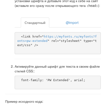
установки шрифта и добавьте этот код к себе на сайт
(вставьте его сразу после открывающего тега <head>):
Стандартный
@import
  <link href="
https
://
myfonts
.
ru
/
myfonts
?
f
onts
=
pw-extended
" rel="stylesheet" type="t
ext/css" />

Активируйте данный шрифт для текста в своем файле
стилей CSS::
  font-family: 'PW Extended', arial;

Пример исходного кода: