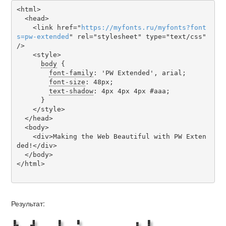
<html>

  <head>

    <link href="
https
://
myfonts
.
ru
/
myfonts
?
font
s
=
pw-extended
" rel="stylesheet" type="text/css" 
/>

    <style>

body
 {

font-family
: 'PW Extended', arial;

font-size
: 48px;

text-shadow
: 4px 4px 4px #aaa;

      }

    </style>

  </head>

  <body>

    <div>Making the Web Beautiful with PW Exten
ded!</div>

  </body>

</html>

Результат: