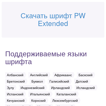
Скачать шрифт PW
Extended
Поддерживаемые языки
шрифта
Албанский
Английский
Африкаанс
Баскский
Бретонский
Букмол
Галисийский
Датский
Зулу
Индонезийский
Ирландский
Исландский
Испанский
Итальянский
Каталанский
Кечуанский
Корнский
Люксембургский