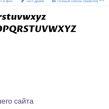
т и фон
Тест-драйв
Полный список символов
его сайта