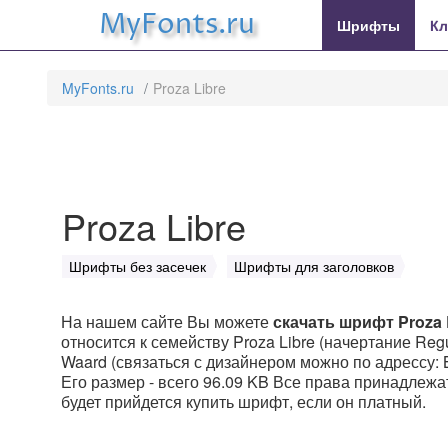
MyFonts.ru
Шрифты
Кл
MyFonts.ru
Proza Libre
Proza Libre
Шрифты без засечек
Шрифты для заголовков
На нашем сайте Вы можете
скачать шрифт Proza 
относится к семейству Proza Libre (начертание Regu
Waard (связаться с дизайнером можно по адрессу: B
Его размер - всего 96.09 KB Все права принадлежат C
будет прийдется купить шрифт, если он платный.