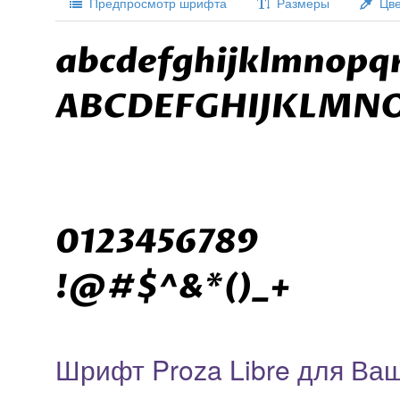
Предпросмотр шрифта
Размеры
Цве
Шрифт Proza Libre для Ваш