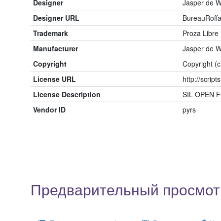
Designer
Jasper de 
Designer URL
BureauRoff
Trademark
Proza Libre
Manufacturer
Jasper de 
Copyright
Copyright (c
License URL
http://script
License Description
SIL OPEN F
Vendor ID
pyrs
Предварительный просмотр