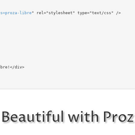
ts
=
proza-libre
" rel="stylesheet" type="text/css" />

Beautiful with Proz