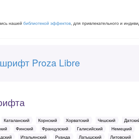
вшись нашей
библиотекой эффектов
, для привлекательного и индив
шрифт Proza Libre
рифта
Каталанский
Корнский
Хорватский
Чешский
Датски
кий
Финский
Французский
Галисийский
Немецкий
дский
Итальянский
Руанда
Латышский
Литовский