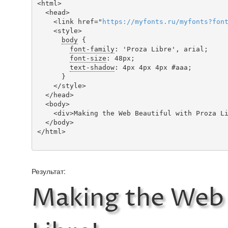
<html>

  <head>

    <link href="
https
://
myfonts
.
ru
/
myfonts
?
fon
    <style>

body
 {

font-family
: 'Proza Libre', arial;

font-size
: 48px;

text-shadow
: 4px 4px 4px #aaa;

      }

    </style>

  </head>

  <body>

    <div>Making the Web Beautiful with Proza Libre!</div>

  </body>

</html>

Результат:
Making the Web 