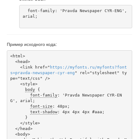
  font-family: 'Pravda Newspaper CYR-ENG', 
arial;

Пример исходного кода:
<html>

  <head>

    <link href="
https
://
myfonts
.
ru
/
myfonts
?
font
s
=
pravda-newspaper-cyr-eng
" rel="stylesheet" ty
pe="text/css" />

    <style>

body
 {

font-family
: 'Pravda Newspaper CYR-EN
G', arial;

font-size
: 48px;

text-shadow
: 4px 4px 4px #aaa;

      }

    </style>

  </head>

  <body>
