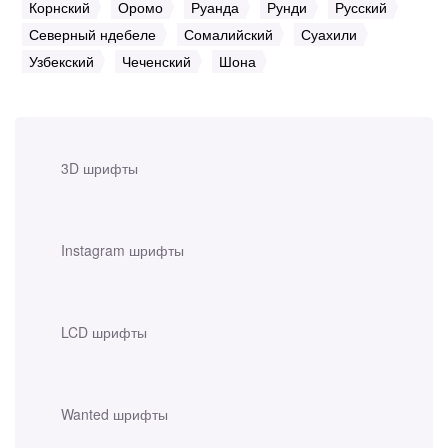
Корнский
Оромо
Руанда
Рунди
Русский
Северный ндебеле
Сомалийский
Суахили
Узбекский
Чеченский
Шона
3D шрифты
Instagram шрифты
LCD шрифты
Wanted шрифты