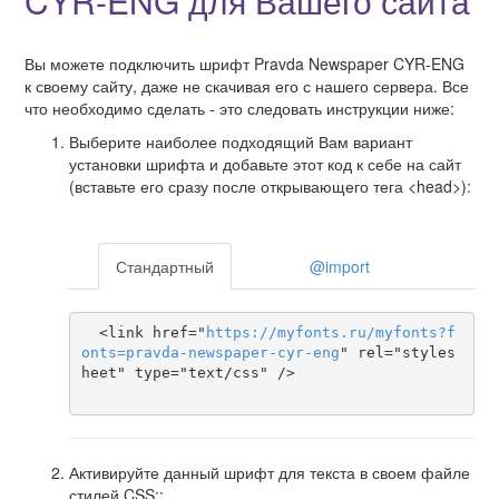
CYR-ENG для Вашего сайта
Вы можете подключить шрифт Pravda Newspaper CYR-ENG
к своему сайту, даже не скачивая его с нашего сервера. Все
что необходимо сделать - это следовать инструкции ниже:
Выберите наиболее подходящий Вам вариант
установки шрифта и добавьте этот код к себе на сайт
(вставьте его сразу после открывающего тега <head>):
Стандартный
@import
  <link href="
https
://
myfonts
.
ru
/
myfonts
?
f
onts
=
pravda-newspaper-cyr-eng
" rel="styles
heet" type="text/css" />

Активируйте данный шрифт для текста в своем файле
стилей CSS::