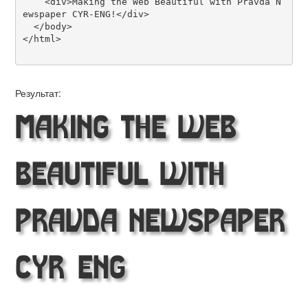
    <div>Making the Web Beautiful with Pravda N
ewspaper CYR-ENG!</div>

  </body>

</html>

Результат:
Making the Web
Beautiful with
Pravda Newspaper
CYR-ENG!