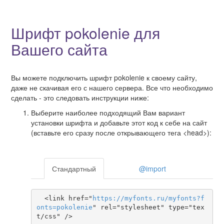
Шрифт pokolenie для
Вашего сайта
Вы можете подключить шрифт pokolenie к своему сайту,
даже не скачивая его с нашего сервера. Все что необходимо
сделать - это следовать инструкции ниже:
Выберите наиболее подходящий Вам вариант
установки шрифта и добавьте этот код к себе на сайт
(вставьте его сразу после открывающего тега <head>):
Стандартный
@import
  <link href="
https
://
myfonts
.
ru
/
myfonts
?
f
onts
=
pokolenie
" rel="stylesheet" type="tex
t/css" />
