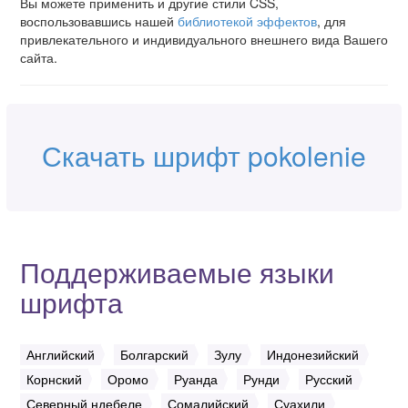
Вы можете применить и другие стили CSS,
воспользовавшись нашей
библиотекой эффектов
, для
привлекательного и индивидуального внешнего вида Вашего
сайта.
Скачать шрифт pokolenie
Поддерживаемые языки
шрифта
Английский
Болгарский
Зулу
Индонезийский
Корнский
Оромо
Руанда
Рунди
Русский
Северный ндебеле
Сомалийский
Суахили