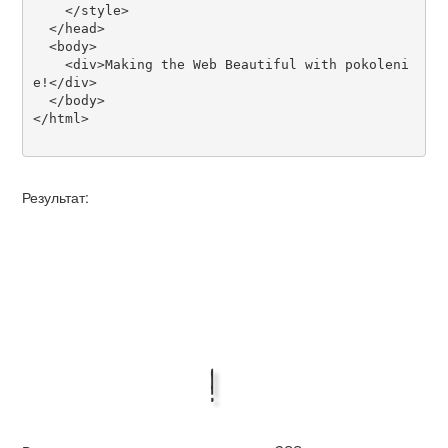
    </style>

  </head>

  <body>

    <div>Making the Web Beautiful with pokoleni
e!</div>

  </body>

</html>

Результат:
Making the Web
Beautiful with
pokolenie!