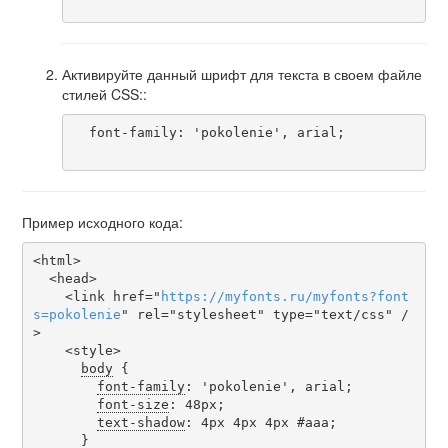
Активируйте данный шрифт для текста в своем файле
стилей CSS::
  font-family: 'pokolenie', arial;

Пример исходного кода:
<html>

  <head>

    <link href="
https
://
myfonts
.
ru
/
myfonts
?
font
s
=
pokolenie
" rel="stylesheet" type="text/css" /
>

    <style>

body
 {

font-family
: 'pokolenie', arial;

font-size
: 48px;

text-shadow
: 4px 4px 4px #aaa;

      }
