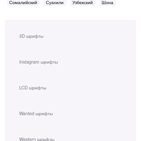
Сомалийский
Суахили
Узбекский
Шона
3D шрифты
Instagram шрифты
LCD шрифты
Wanted шрифты
Western шрифты