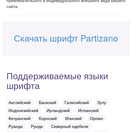
привлекательного и индивидуального внешнего вида Вашего
сайта.
Скачать шрифт Partizano
Поддерживаемые языки
шрифта
Английский
Баскский
Галисийский
Зулу
Индонезийский
Ирландский
Испанский
Кечуанский
Корнский
Мэнский
Оромо
Руанда
Рунди
Северный ндебеле