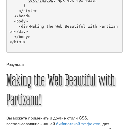
text-shadow
: 4px 4px 4px #aaa;

      }

    </style>

  </head>

  <body>

    <div>Making the Web Beautiful with Partizan
o!</div>

  </body>

</html>

Результат:
Making the Web Beautiful with
Partizano!
Вы можете применить и другие стили CSS,
воспользовавшись нашей
библиотекой эффектов
, для