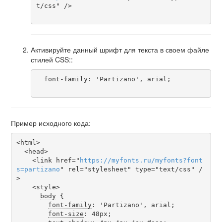
t/css" />

Активируйте данный шрифт для текста в своем файле
стилей CSS::
  font-family: 'Partizano', arial;

Пример исходного кода:
<html>

  <head>

    <link href="
https
://
myfonts
.
ru
/
myfonts
?
font
s
=
partizano
" rel="stylesheet" type="text/css" /
>

    <style>

body
 {

font-family
: 'Partizano', arial;

font-size
: 48px;
