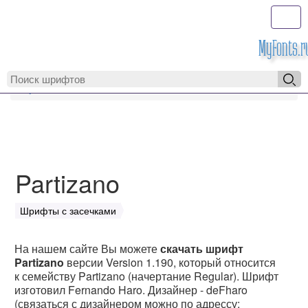
Toggl
MyFonts.r
MyFonts.ru
Partizano
Partizano
Шрифты с засечками
На нашем сайте Вы можете
скачать шрифт
Partizano
версии Version 1.190, который относится
к семейству Partizano (начертание Regular). Шрифт
изготовил Fernando Haro. Дизайнер - deFharo
(связаться с дизайнером можно по адрессу: