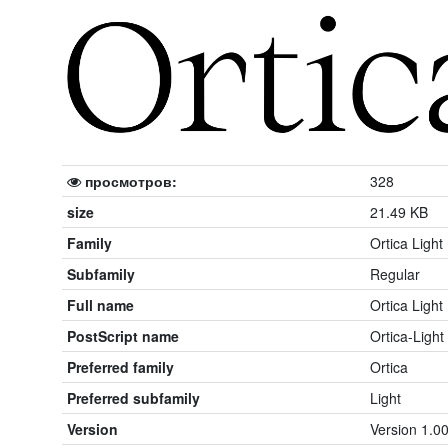
просмотров:
328
size
21.49 KB
Family
Ortica Light
Subfamily
Regular
Full name
Ortica Light
PostScript name
Ortica-Light
Preferred family
Ortica
Preferred subfamily
Light
Version
Version 1.0