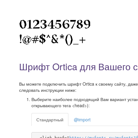
Шрифт Ortica для Вашего 
Вы можете подключить шрифт Ortica к своему сайту, даже 
следовать инструкции ниже:
Выберите наиболее подходящий Вам вариант установ
открывающего тега <head>):
Стандартный
@import
  <link href="
https
://
myfonts
.
ru
/
myfonts
?