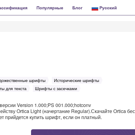
ассификация
Популярные
Блог
Русский
дожественные шрифты
Исторические шрифты
ы для текста
Шрифты с засечками
версии Version 1.000;PS 001.000;hotconv
мейству Ortica Light (начертание Regular).Скачайте Ortica бе
дет прийдется купить шрифт, если он платный.