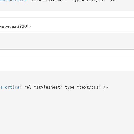
ле стилей CSS::
ts
=
ortica
" rel="stylesheet" type="text/css" />
