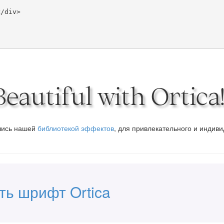
autiful with Ortica
вшись нашей
библиотекой эффектов
, для привлекательного и индив
ть шрифт Ortica