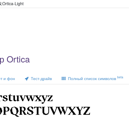
Ortica-Light
 Ortica
beta
т и фон
Тест-драйв
Полный список символов