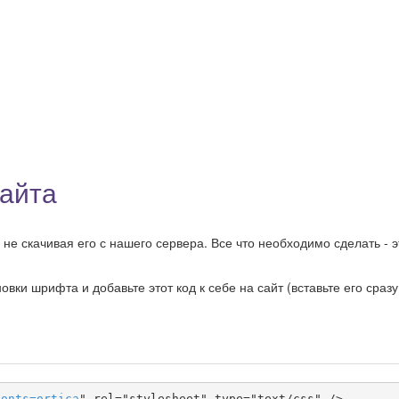
сайта
не скачивая его с нашего сервера. Все что необходимо сделать - э
ки шрифта и добавьте этот код к себе на сайт (вставьте его сразу
fonts
=
ortica
" rel="stylesheet" type="text/css" />
