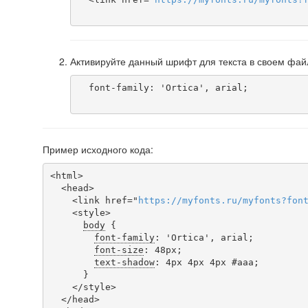
Активируйте данный шрифт для текста в своем фай
  font-family: 'Ortica', arial;

Пример исходного кода:
<html>

  <head>

    <link href="
https
://
myfonts
.
ru
/
myfonts
?
fon
    <style>

body
 {

font-family
: 'Ortica', arial;

font-size
: 48px;

text-shadow
: 4px 4px 4px #aaa;

      }

    </style>

  </head>
