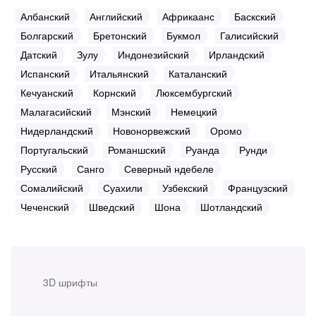
Албанский
Английский
Африкаанс
Баскский
Болгарский
Бретонский
Букмол
Галисийский
Датский
Зулу
Индонезийский
Ирландский
Испанский
Итальянский
Каталанский
Кечуанский
Корнский
Люксембургский
Малагасийский
Мэнский
Немецкий
Нидерландский
Новонорвежский
Оромо
Португальский
Романшский
Руанда
Рунди
Русский
Санго
Северный ндебеле
Сомалийский
Суахили
Узбекский
Французский
Чеченский
Шведский
Шона
Шотландский
3D шрифты