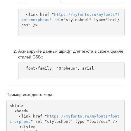
  <link href="
https
://
myfonts
.
ru
/
myfonts
?
f
onts
=
orpheus
" rel="stylesheet" type="text/
css" />

Активируйте данный шрифт для текста в своем файле
стилей CSS::
  font-family: 'Orpheus', arial;

Пример исходного кода:
<html>

  <head>

    <link href="
https
://
myfonts
.
ru
/
myfonts
?
font
s
=
orpheus
" rel="stylesheet" type="text/css" />

    <style>
