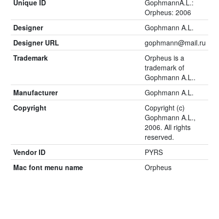
Unique ID
GophmannA.L.:
Orpheus: 2006
Designer
Gophmann A.L.
Designer URL
gophmann@mail.ru
Trademark
Orpheus is a
trademark of
Gophmann A.L..
Manufacturer
Gophmann A.L.
Copyright
Copyright (c)
Gophmann A.L.,
2006. All rights
reserved.
Vendor ID
PYRS
Mac font menu name
Orpheus