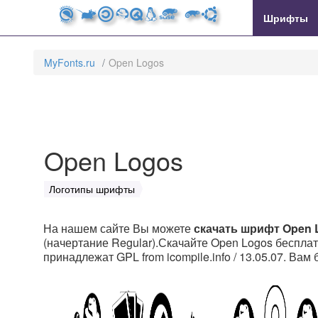
MyFonts.ru
Шрифты
MyFonts.ru
Open Logos
Open Logos
Логотипы шрифты
На нашем сайте Вы можете
скачать шрифт Open 
(начертание Regular).Скачайте Open Logos бесплатн
принадлежат GPL from icompile.info / 13.05.07. Вам