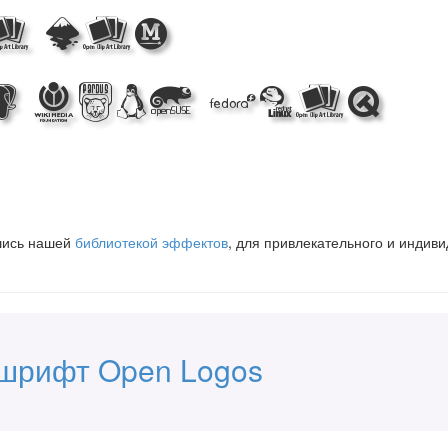
e Web
 with Open
вшись нашей
библиотекой эффектов
, для привлекательного и индив
 шрифт Open Logos