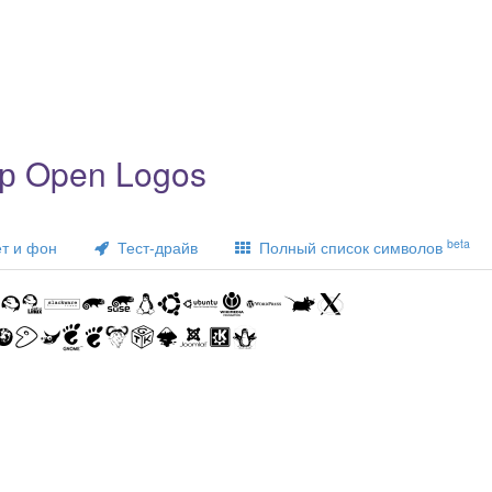
р Open Logos
beta
т и фон
Тест-драйв
Полный список символов