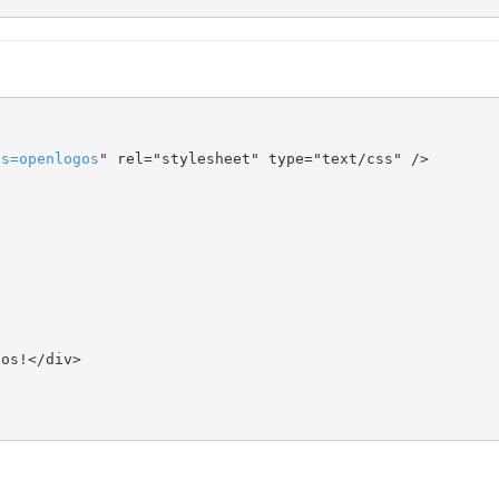
ts
=
openlogos
" rel="stylesheet" type="text/css" />
