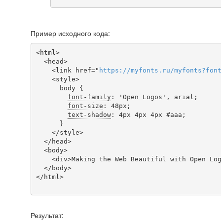
Пример исходного кода:
<html>

  <head>

    <link href="
https
://
myfonts
.
ru
/
myfonts
?
fon
    <style>

body
 {

font-family
: 'Open Logos', arial;

font-size
: 48px;

text-shadow
: 4px 4px 4px #aaa;

      }

    </style>

  </head>

  <body>

    <div>Making the Web Beautiful with Open Logos!</div>

  </body>

</html>

Результат: