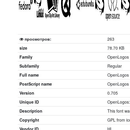
просмотров:
263
size
78.70 KB
Family
OpenLogos
Subfamily
Regular
Full name
OpenLogos
PostScript name
OpenLogos
Version
0.705
Unique ID
OpenLogos:
Description
This font w
Copyright
GPL from ico
Vendor ID
HL