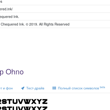
es
ered.ink/
quered Ink.
 Chequered Ink. © 2019. All Rights Reserved
р Ohno
beta
т и фон
Тест-драйв
Полный список символов