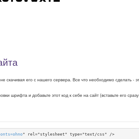
айта
е скачивая его с нашего сервера. Все что необходимо сделать - э
ки шрифта и добавьте этот код к себе на сайт (вставьте его сразу
fonts
=
ohno
" rel="stylesheet" type="text/css" />
