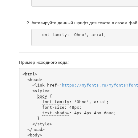
Активируйте данный шрифт для текста в своем фай
  font-family: 'Ohno', arial;

Пример исходного кода:
<html>

  <head>

    <link href="
https
://
myfonts
.
ru
/
myfonts
?
fon
    <style>

body
 {

font-family
: 'Ohno', arial;

font-size
: 48px;

text-shadow
: 4px 4px 4px #aaa;

      }

    </style>

  </head>

  <body>
