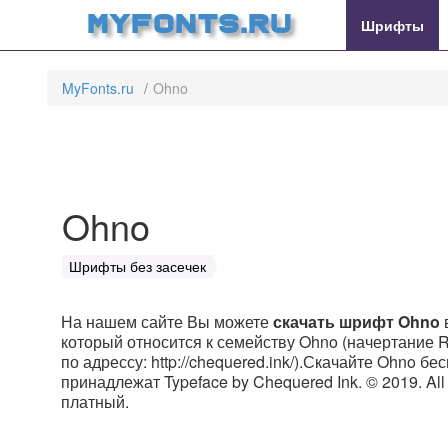
MyFonts.ru
Шрифты
MyFonts.ru
Ohno
Ohno
Шрифты без засечек
На нашем сайте Вы можете
скачать шрифт Ohno
в
который относится к семейству Ohno (начертание Re
по адрессу: http://chequered.ink/).Скачайте Ohno бе
принадлежат Typeface by Chequered Ink. © 2019. All
платный.