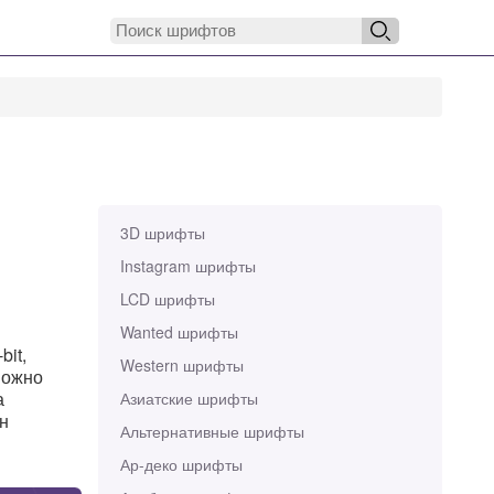
3D шрифты
Instagram шрифты
LCD шрифты
Wanted шрифты
bit,
Western шрифты
можно
а
Азиатские шрифты
он
Альтернативные шрифты
Ар-деко шрифты