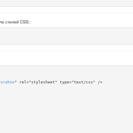
ле стилей CSS::
ts
=
ohno
" rel="stylesheet" type="text/css" />
