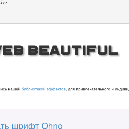
Web Beautiful
вшись нашей
библиотекой эффектов
, для привлекательного и индив
ать шрифт Ohno