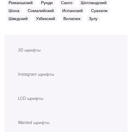
Романшский
Рунди
Санго
Шотландский
Шона
Сомалийский
Испанский
Суахили
Шведский
Узбекский
Волапюк
Зулу
3D шрифты
Instagram шрифты
LCD шрифты
Wanted шрифты