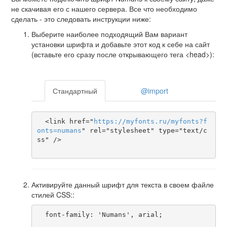
не скачивая его с нашего сервера. Все что необходимо
сделать - это следовать инструкции ниже:
Выберите наиболее подходящий Вам вариант
установки шрифта и добавьте этот код к себе на сайт
(вставьте его сразу после открывающего тега <head>):
Стандартный
@import
  <link href="
https
://
myfonts
.
ru
/
myfonts
?
f
onts
=
numans
" rel="stylesheet" type="text/c
ss" />

Активируйте данный шрифт для текста в своем файле
стилей CSS::
  font-family: 'Numans', arial;
