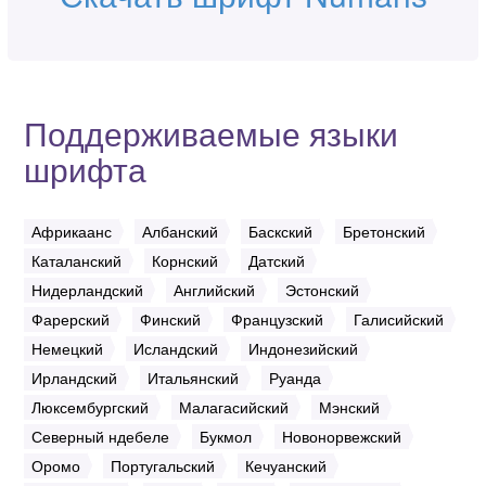
Поддерживаемые языки
шрифта
Африкаанс
Албанский
Баскский
Бретонский
Каталанский
Корнский
Датский
Нидерландский
Английский
Эстонский
Фарерский
Финский
Французский
Галисийский
Немецкий
Исландский
Индонезийский
Ирландский
Итальянский
Руанда
Люксембургский
Малагасийский
Мэнский
Северный ндебеле
Букмол
Новонорвежский
Оромо
Португальский
Кечуанский