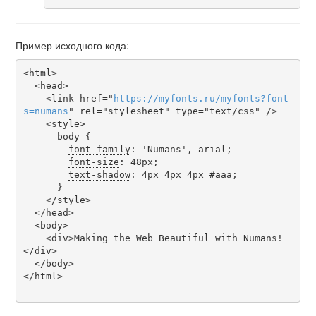
Пример исходного кода:
<html>

  <head>

    <link href="
https
://
myfonts
.
ru
/
myfonts
?
font
s
=
numans
" rel="stylesheet" type="text/css" />

    <style>

body
 {

font-family
: 'Numans', arial;

font-size
: 48px;

text-shadow
: 4px 4px 4px #aaa;

      }

    </style>

  </head>

  <body>

    <div>Making the Web Beautiful with Numans!
</div>

  </body>

</html>
