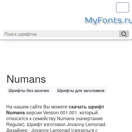
Toggl
MyFonts.r
MyFonts.ru
Numans
Numans
Шрифты без засечек
Шрифты для заголовков
На нашем сайте Вы можете
скачать шрифт
Numans
версии Version 001.001, который
относится к семейству Numans (начертание
Regular). Шрифт изготовил Jovanny Lemonad.
Дизайнер - Jovanny Lemonad (связаться с