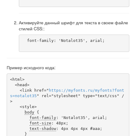
Активируйте данный шрифт для текста в своем файле
стилей CSS::
  font-family: 'Notalot35', arial;

Пример исходного кода:
<html>

  <head>

    <link href="
https
://
myfonts
.
ru
/
myfonts
?
font
s
=
notalot35
" rel="stylesheet" type="text/css" /
>

    <style>

body
 {

font-family
: 'Notalot35', arial;

font-size
: 48px;

text-shadow
: 4px 4px 4px #aaa;

      }
