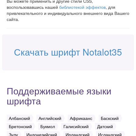
Вы можете применить и другие стили CSS,
воспользовавшись нашей
библиотекой эффектов
, для
привлекательного и индивидуального внешнего вида Вашего
сайта.
Скачать шрифт Notalot35
Поддерживаемые языки
шрифта
Албанский
Английский
Африкаанс
Баскский
Бретонский
Букмол
Галисийский
Датский
Зулу
Индонезийский
Ирландский
Исландский