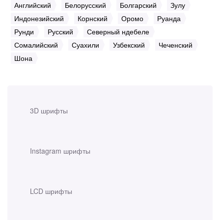
Английский
Белорусский
Болгарский
Зулу
Индонезийский
Корнский
Оромо
Руанда
Рунди
Русский
Северный ндебеле
Сомалийский
Суахили
Узбекский
Чеченский
Шона
3D шрифты
Instagram шрифты
LCD шрифты