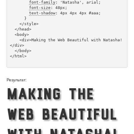
font-family
: 'Natasha', arial;

font-size
: 48px;

text-shadow
: 4px 4px 4px #aaa;

      }

    </style>

  </head>

  <body>

    <div>Making the Web Beautiful with Natasha!
</div>

  </body>

</html>

Результат:
Making the
Web Beautiful