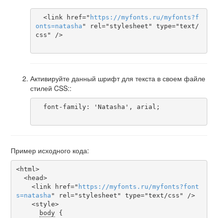
  <link href="
https
://
myfonts
.
ru
/
myfonts
?
f
onts
=
natasha
" rel="stylesheet" type="text/
css" />

Активируйте данный шрифт для текста в своем файле
стилей CSS::
  font-family: 'Natasha', arial;

Пример исходного кода:
<html>

  <head>

    <link href="
https
://
myfonts
.
ru
/
myfonts
?
font
s
=
natasha
" rel="stylesheet" type="text/css" />

    <style>

body
 {
