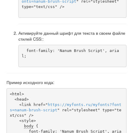
onts
=
nanum-brush-script
" rel="stylesheet" 
type="text/css" />

Активируйте данный шрифт для текста в своем файле
стилей CSS::
  font-family: 'Nanum Brush Script', aria
l;

Пример исходного кода:
<html>

  <head>

    <link href="
https
://
myfonts
.
ru
/
myfonts
?
font
s
=
nanum-brush-script
" rel="stylesheet" type="te
xt/css" />

    <style>

body
 {

font-family
: 'Nanum Brush Script', aria