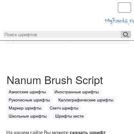
Toggl
MyFonts.r
MyFonts.ru
Nanum Brush Script
Nanum Brush Script
Азиатские шрифты
Иностранные шрифты
Рукописные шрифты
Каллиграфические шрифты
Маркер шрифты
Скетч шрифты
Школьные шрифты
Шрифты кисти
На нашем сайте Вы можете
скачать шрифт