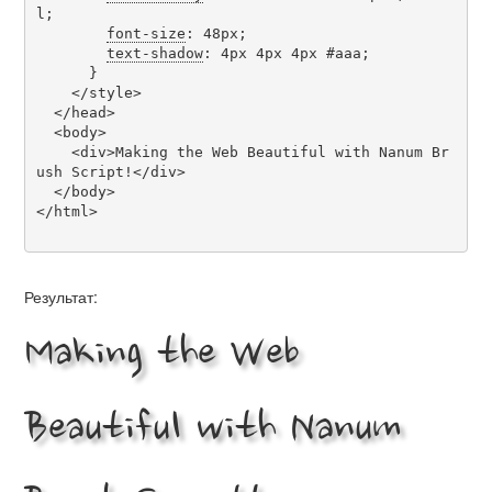
l;

font-size
: 48px;

text-shadow
: 4px 4px 4px #aaa;

      }

    </style>

  </head>

  <body>

    <div>Making the Web Beautiful with Nanum Br
ush Script!</div>

  </body>

</html>

Результат:
Making the Web
Beautiful with Nanum