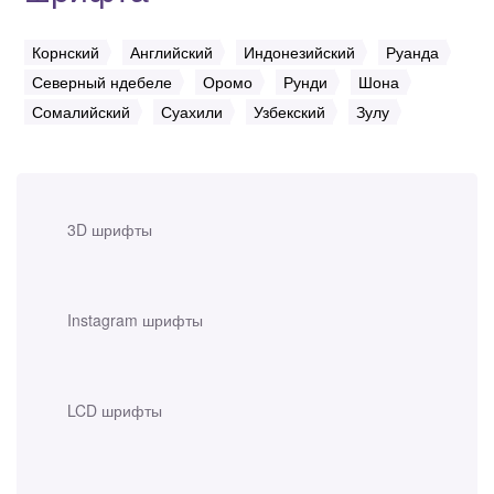
Корнский
Английский
Индонезийский
Руанда
Северный ндебеле
Оромо
Рунди
Шона
Сомалийский
Суахили
Узбекский
Зулу
3D шрифты
Instagram шрифты
LCD шрифты