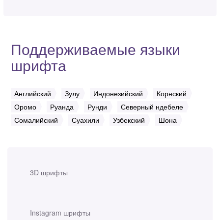
Поддерживаемые языки
шрифта
Английский
Зулу
Индонезийский
Корнский
Оромо
Руанда
Рунди
Северный ндебеле
Сомалийский
Суахили
Узбекский
Шона
3D шрифты
Instagram шрифты