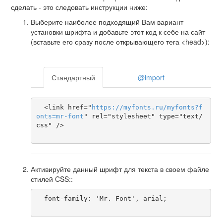
сделать - это следовать инструкции ниже:
Выберите наиболее подходящий Вам вариант
установки шрифта и добавьте этот код к себе на сайт
(вставьте его сразу после открывающего тега <head>):
Стандартный
@import
  <link href="
https
://
myfonts
.
ru
/
myfonts
?
f
onts
=
mr-font
" rel="stylesheet" type="text/
css" />

Активируйте данный шрифт для текста в своем файле
стилей CSS::
  font-family: 'Mr. Font', arial;
