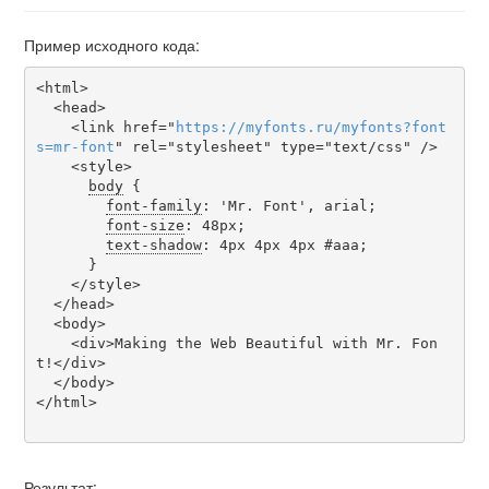
Пример исходного кода:
<html>

  <head>

    <link href="
https
://
myfonts
.
ru
/
myfonts
?
font
s
=
mr-font
" rel="stylesheet" type="text/css" />

    <style>

body
 {

font-family
: 'Mr. Font', arial;

font-size
: 48px;

text-shadow
: 4px 4px 4px #aaa;

      }

    </style>

  </head>

  <body>

    <div>Making the Web Beautiful with Mr. Fon
t!</div>

  </body>

</html>

Результат: