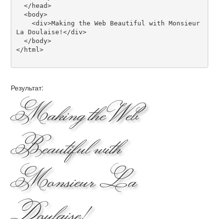
  </head>

  <body>

    <div>Making the Web Beautiful with Monsieur 
La Doulaise!</div>

  </body>

</html>

Результат:
Making the Web
Beautiful with
Monsieur La
Doulaise!