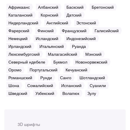
Африкаанс
Албанский
Баскский
Бретонский
Каталанский
Корнский
Датский
Нидерландский
Английский
Эстонский
Фарерский
Финский
Французский
Галисийский
Немецкий
Исландский
Индонезийский
Ирландский
Итальянский
Руанда
Люксембургский
Малагасийский
Мэнский
Северный ндебеле
Букмол
Новонорвежский
Оромо
Португальский
Кечуанский
Романшский
Рунди
Санго
Шотландский
Шона
Сомалийский
Испанский
Суахили
Шведский
Узбекский
Волапюк
Зулу
3D шрифты