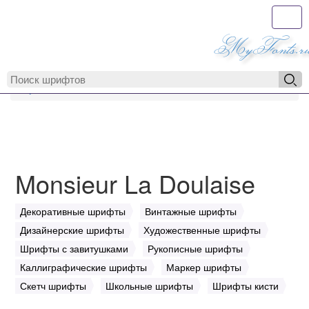
Toggl
MyFonts.r
MyFonts.ru
Monsieur La Doulaise
Monsieur La Doulaise
Декоративные шрифты
Винтажные шрифты
Дизайнерские шрифты
Художественные шрифты
Шрифты с завитушками
Рукописные шрифты
Каллиграфические шрифты
Маркер шрифты
Скетч шрифты
Школьные шрифты
Шрифты кисти