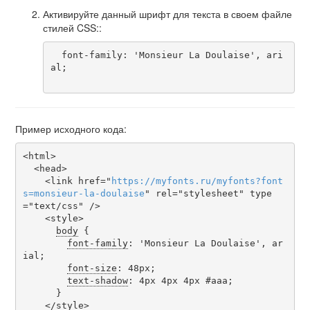
Активируйте данный шрифт для текста в своем файле
стилей CSS::
  font-family: 'Monsieur La Doulaise', ari
al;

Пример исходного кода:
<html>

  <head>

    <link href="
https
://
myfonts
.
ru
/
myfonts
?
font
s
=
monsieur-la-doulaise
" rel="stylesheet" type
="text/css" />

    <style>

body
 {

font-family
: 'Monsieur La Doulaise', ar
ial;

font-size
: 48px;

text-shadow
: 4px 4px 4px #aaa;

      }

    </style>
