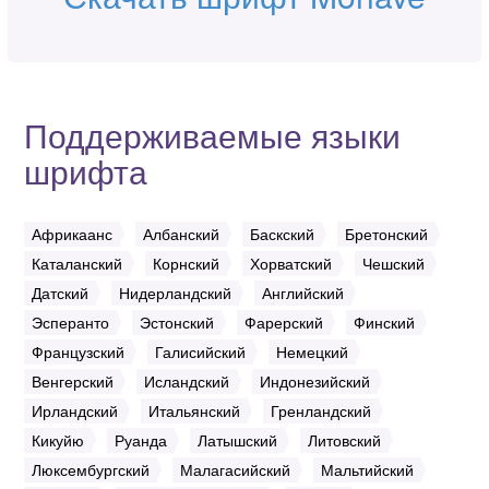
Поддерживаемые языки
шрифта
Африкаанс
Албанский
Баскский
Бретонский
Каталанский
Корнский
Хорватский
Чешский
Датский
Нидерландский
Английский
Эсперанто
Эстонский
Фарерский
Финский
Французский
Галисийский
Немецкий
Венгерский
Исландский
Индонезийский
Ирландский
Итальянский
Гренландский
Кикуйю
Руанда
Латышский
Литовский
Люксембургский
Малагасийский
Мальтийский