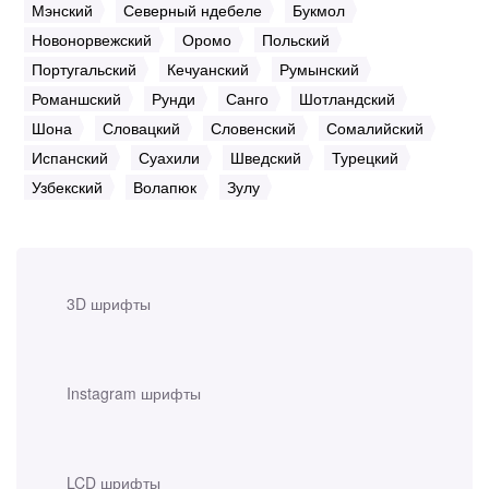
Мэнский
Северный ндебеле
Букмол
Новонорвежский
Оромо
Польский
Португальский
Кечуанский
Румынский
Романшский
Рунди
Санго
Шотландский
Шона
Словацкий
Словенский
Сомалийский
Испанский
Суахили
Шведский
Турецкий
Узбекский
Волапюк
Зулу
3D шрифты
Instagram шрифты
LCD шрифты