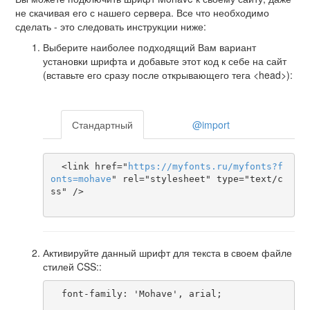
не скачивая его с нашего сервера. Все что необходимо
сделать - это следовать инструкции ниже:
Выберите наиболее подходящий Вам вариант
установки шрифта и добавьте этот код к себе на сайт
(вставьте его сразу после открывающего тега <head>):
Стандартный
@import
  <link href="
https
://
myfonts
.
ru
/
myfonts
?
f
onts
=
mohave
" rel="stylesheet" type="text/c
ss" />

Активируйте данный шрифт для текста в своем файле
стилей CSS::
  font-family: 'Mohave', arial;
