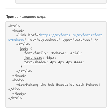
Пример исходного кода:
<html>

  <head>

    <link href="
https
://
myfonts
.
ru
/
myfonts
?
font
s
=
mohave
" rel="stylesheet" type="text/css" />

    <style>

body
 {

font-family
: 'Mohave', arial;

font-size
: 48px;

text-shadow
: 4px 4px 4px #aaa;

      }

    </style>

  </head>

  <body>

    <div>Making the Web Beautiful with Mohave!
</div>

  </body>

</html>
