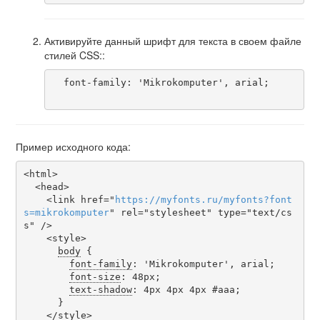
Активируйте данный шрифт для текста в своем файле
стилей CSS::
  font-family: 'Mikrokomputer', arial;

Пример исходного кода:
<html>

  <head>

    <link href="
https
://
myfonts
.
ru
/
myfonts
?
font
s
=
mikrokomputer
" rel="stylesheet" type="text/cs
s" />

    <style>

body
 {

font-family
: 'Mikrokomputer', arial;

font-size
: 48px;

text-shadow
: 4px 4px 4px #aaa;

      }

    </style>
