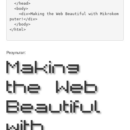
  </head>

  <body>

    <div>Making the Web Beautiful with Mikrokom
puter!</div>

  </body>

</html>

Результат:
Making
the Web
Beautiful
with