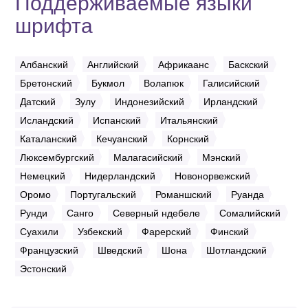
Поддерживаемые языки
шрифта
Албанский
Английский
Африкаанс
Баскский
Бретонский
Букмол
Волапюк
Галисийский
Датский
Зулу
Индонезийский
Ирландский
Исландский
Испанский
Итальянский
Каталанский
Кечуанский
Корнский
Люксембургский
Малагасийский
Мэнский
Немецкий
Нидерландский
Новонорвежский
Оромо
Португальский
Романшский
Руанда
Рунди
Санго
Северный ндебеле
Сомалийский
Суахили
Узбекский
Фарерский
Финский
Французский
Шведский
Шона
Шотландский
Эстонский