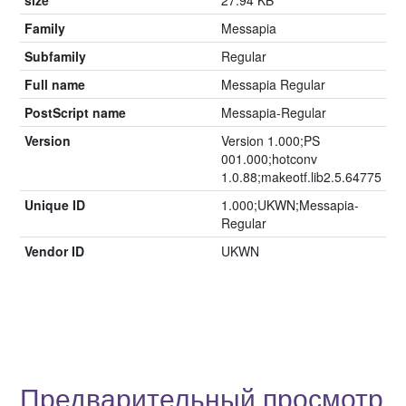
Family
Messapia
Subfamily
Regular
Full name
Messapia Regular
PostScript name
Messapia-Regular
Version
Version 1.000;PS
001.000;hotconv
1.0.88;makeotf.lib2.5.64775
Unique ID
1.000;UKWN;Messapia-
Regular
Vendor ID
UKWN
Предварительный просмотр