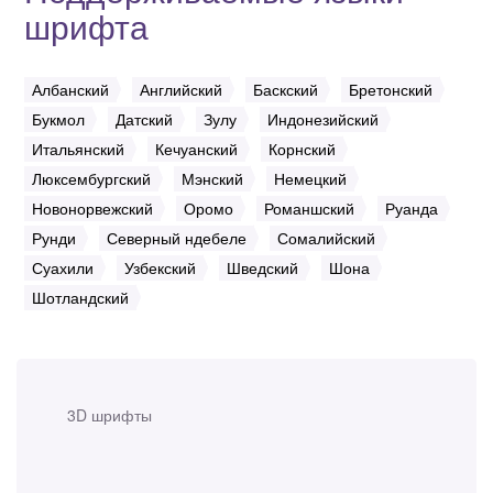
шрифта
Албанский
Английский
Баскский
Бретонский
Букмол
Датский
Зулу
Индонезийский
Итальянский
Кечуанский
Корнский
Люксембургский
Мэнский
Немецкий
Новонорвежский
Оромо
Романшский
Руанда
Рунди
Северный ндебеле
Сомалийский
Суахили
Узбекский
Шведский
Шона
Шотландский
3D шрифты