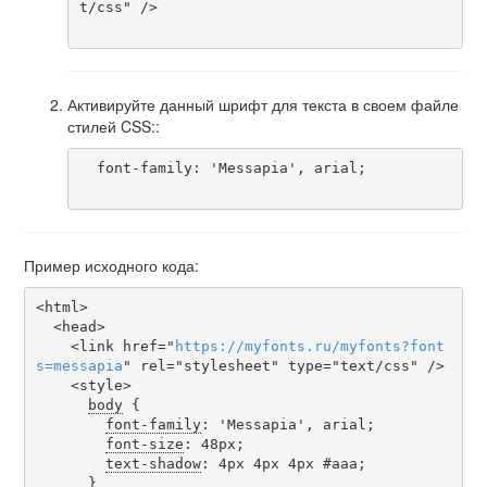
t/css" />

Активируйте данный шрифт для текста в своем файле
стилей CSS::
  font-family: 'Messapia', arial;

Пример исходного кода:
<html>

  <head>

    <link href="
https
://
myfonts
.
ru
/
myfonts
?
font
s
=
messapia
" rel="stylesheet" type="text/css" />

    <style>

body
 {

font-family
: 'Messapia', arial;

font-size
: 48px;

text-shadow
: 4px 4px 4px #aaa;

      }
