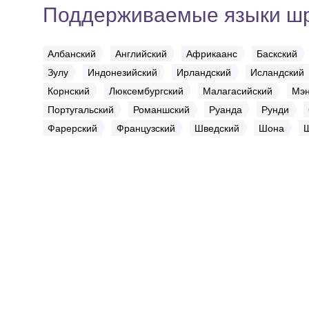
Поддерживаемые языки ш
Албанский
Английский
Африкаанс
Баскский
Зулу
Индонезийский
Ирландский
Исландский
Корнский
Люксембургский
Малагасийский
Мэн
Португальский
Романшский
Руанда
Рунди
Фарерский
Французский
Шведский
Шона
Ш