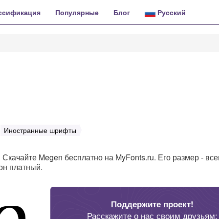
ссификация
Популярные
Блог
Русский
Иностранные шрифты
n
Скачайте Megen бесплатно на MyFonts.ru. Его размер - все
 он платный.
Поддержите проект!
Расскажите о нас своим друзьям: