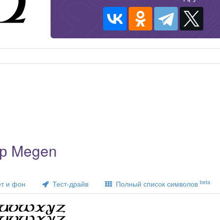
р Megen
beta
т и фон
Тест-драйв
Полный список символов