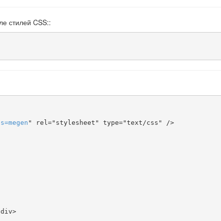
ле стилей CSS::
ts
=
megen
" rel="stylesheet" type="text/css" />
