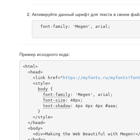
Активируйте данный шрифт для текста в своем фай
  font-family: 'Megen', arial;

Пример исходного кода:
<html>

  <head>

    <link href="
https
://
myfonts
.
ru
/
myfonts
?
fon
    <style>

body
 {

font-family
: 'Megen', arial;

font-size
: 48px;

text-shadow
: 4px 4px 4px #aaa;

      }

    </style>

  </head>

  <body>

    <div>Making the Web Beautiful with Megen!</div>

  </body>
