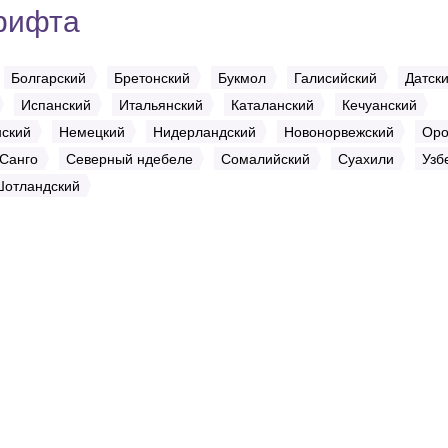
рифта
Болгарский
Бретонский
Букмол
Галисийский
Датск
Испанский
Итальянский
Каталанский
Кечуанский
ский
Немецкий
Нидерландский
Новонорвежский
Ор
Санго
Северный ндебеле
Сомалийский
Суахили
Узб
отландский