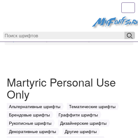
Toggl
MyFonts.r
MyFonts.ru
Martyric Personal Use Only
Martyric Personal Use
Only
Альтернативные шрифты
Тематические шрифты
Брендовые шрифты
Граффити шрифты
Рукописные шрифты
Дизайнерские шрифты
Декоративные шрифты
Другие шрифты