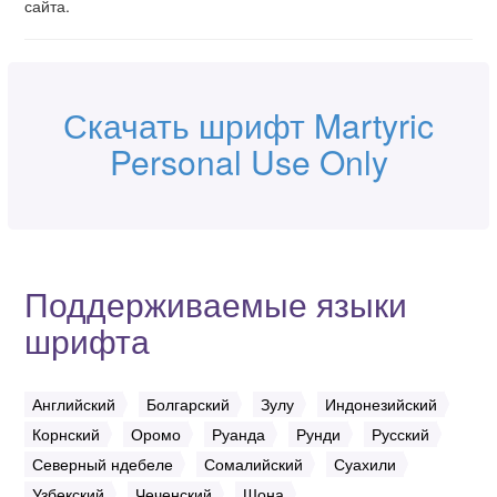
сайта.
Скачать шрифт Martyric
Personal Use Only
Поддерживаемые языки
шрифта
Английский
Болгарский
Зулу
Индонезийский
Корнский
Оромо
Руанда
Рунди
Русский
Северный ндебеле
Сомалийский
Суахили
Узбекский
Чеченский
Шона