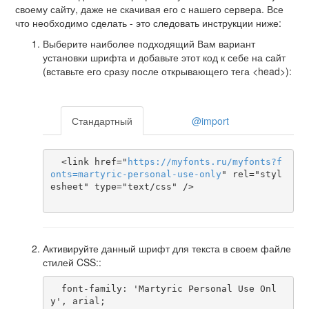
своему сайту, даже не скачивая его с нашего сервера. Все
что необходимо сделать - это следовать инструкции ниже:
Выберите наиболее подходящий Вам вариант
установки шрифта и добавьте этот код к себе на сайт
(вставьте его сразу после открывающего тега <head>):
Стандартный
@import
  <link href="
https
://
myfonts
.
ru
/
myfonts
?
f
onts
=
martyric-personal-use-only
" rel="styl
esheet" type="text/css" />

Активируйте данный шрифт для текста в своем файле
стилей CSS::
  font-family: 'Martyric Personal Use Onl
y', arial;
