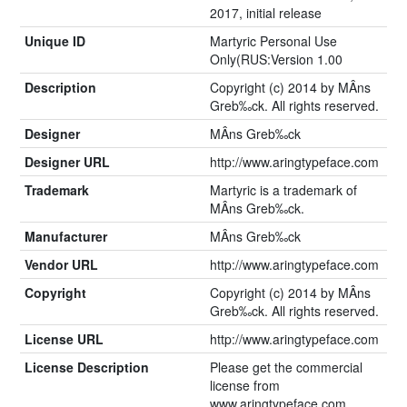
2017, initial release
Unique ID
Martyric Personal Use
Only(RUS:Version 1.00
Description
Copyright (c) 2014 by MÂns
Greb‰ck. All rights reserved.
Designer
MÂns Greb‰ck
Designer URL
http://www.aringtypeface.com
Trademark
Martyric is a trademark of
MÂns Greb‰ck.
Manufacturer
MÂns Greb‰ck
Vendor URL
http://www.aringtypeface.com
Copyright
Copyright (c) 2014 by MÂns
Greb‰ck. All rights reserved.
License URL
http://www.aringtypeface.com
License Description
Please get the commercial
license from
www.aringtypeface.com