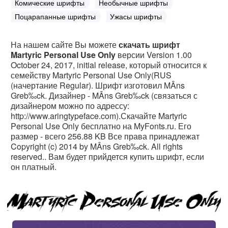
Комические шрифты
Необычные шрифты
Поцарапанные шрифты
Ужасы шрифты
На нашем сайте Вы можете
скачать шрифт
Martyric Personal Use Only
версии Version 1.00
October 24, 2017, initial release, который относится к
семейству Martyric Personal Use Only(RUS
(начертание Regular). Шрифт изготовил MÂns
Greb‰ck. Дизайнер - MÂns Greb‰ck (связаться с
дизайнером можно по адрессу:
http://www.aringtypeface.com).Скачайте Martyric
Personal Use Only бесплатно на MyFonts.ru. Его
размер - всего 256.88 KB Все права принадлежат
Copyright (c) 2014 by MÂns Greb‰ck. All rights
reserved.. Вам будет прийдется купить шрифт, если
он платный.