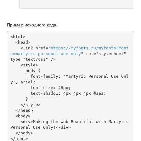
Пример исходного кода:
<html>

  <head>

    <link href="
https
://
myfonts
.
ru
/
myfonts
?
font
s
=
martyric-personal-use-only
" rel="stylesheet" 
type="text/css" />

    <style>

body
 {

font-family
: 'Martyric Personal Use Onl
y', arial;

font-size
: 48px;

text-shadow
: 4px 4px 4px #aaa;

      }

    </style>

  </head>

  <body>

    <div>Making the Web Beautiful with Martyric 
Personal Use Only!</div>

  </body>

</html>
