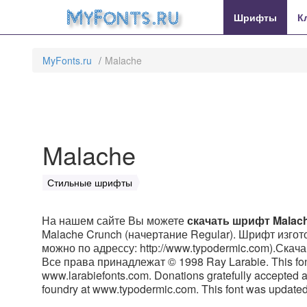
MyFonts.ru
Шрифты
К
MyFonts.ru
Malache
Malache
Стильные шрифты
На нашем сайте Вы можете
скачать шрифт Malac
Malache Crunch (начертание Regular). Шрифт изгото
можно по адрессу: http://www.typodermic.com).Скача
Все права принадлежат © 1998 Ray Larabie. This font is
www.larabiefonts.com. Donations gratefully accepted a
foundry at www.typodermic.com. This font was updat