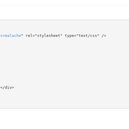
ts
=
malache
" rel="stylesheet" type="text/css" />
