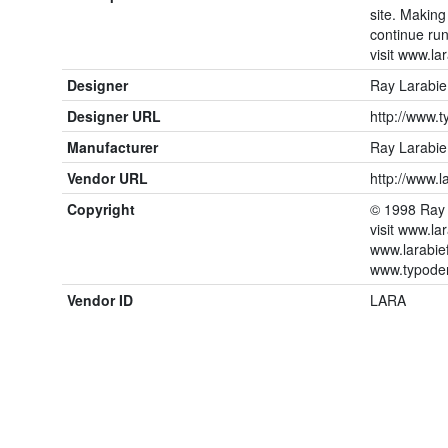
site. Making
continue run
visit www.la
Designer
Ray Larabie
Designer URL
http://www.
Manufacturer
Ray Larabie
Vendor URL
http://www.l
Copyright
© 1998 Ray L
visit www.la
www.larabief
www.typoder
Vendor ID
LARA