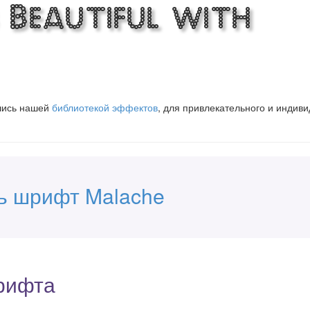
 Beautiful with
вшись нашей
библиотекой эффектов
, для привлекательного и индив
ь шрифт Malache
рифта