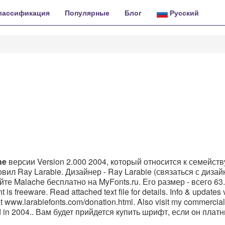
лассификация
Популярные
Блог
Русский
he
версии Version 2.000 2004, который относится к семейств
вил Ray Larabie. Дизайнер - Ray Larabie (связаться с диза
йте Malache бесплатно на MyFonts.ru. Его размер - всего 63
 freeware. Read attached text file for details. Info & updates v
t www.larabiefonts.com/donation.html. Also visit my commercial
ed in 2004.. Вам будет прийдется купить шрифт, если он плат