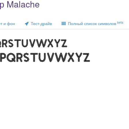
р Malache
beta
т и фон
Тест-драйв
Полный список символов