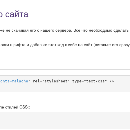
о сайта
е не скачивая его с нашего сервера. Все что необходимо сделать 
ки шрифта и добавьте этот код к себе на сайт (вставьте его сразу
fonts
=
malache
" rel="stylesheet" type="text/css" />

ле стилей CSS::