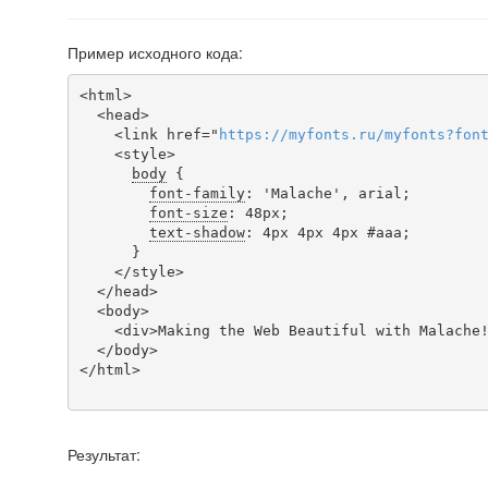
Пример исходного кода:
<html>

  <head>

    <link href="
https
://
myfonts
.
ru
/
myfonts
?
fon
    <style>

body
 {

font-family
: 'Malache', arial;

font-size
: 48px;

text-shadow
: 4px 4px 4px #aaa;

      }

    </style>

  </head>

  <body>

    <div>Making the Web Beautiful with Malache!</div>

  </body>

</html>

Результат: