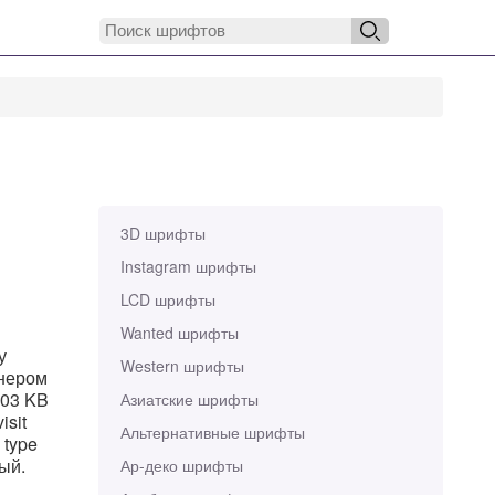
3D шрифты
Instagram шрифты
LCD шрифты
Wanted шрифты
у
Western шрифты
йнером
.03 KB
Азиатские шрифты
isit
Альтернативные шрифты
 type
ный.
Ар-деко шрифты