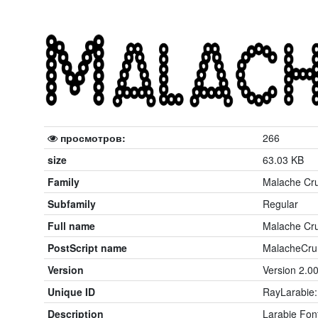
просмотров:
266
size
63.03 KB
Family
Malache Cr
Subfamily
Regular
Full name
Malache Cr
PostScript name
MalacheCru
Version
Version 2.0
Unique ID
RayLarabie:
Description
Larabie Font