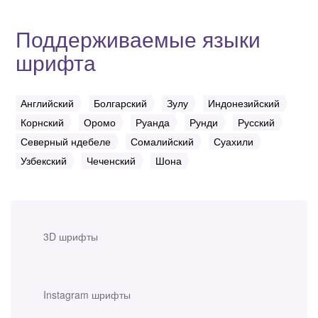
Поддерживаемые языки
шрифта
Английский
Болгарский
Зулу
Индонезийский
Корнский
Оромо
Руанда
Рунди
Русский
Северный ндебеле
Сомалийский
Суахили
Узбекский
Чеченский
Шона
3D шрифты
Instagram шрифты