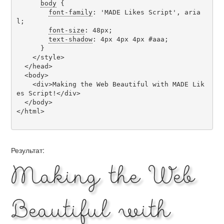
body
 {

font-family
: 'MADE Likes Script', aria
l;

font-size
: 48px;

text-shadow
: 4px 4px 4px #aaa;

      }

    </style>

  </head>

  <body>

    <div>Making the Web Beautiful with MADE Lik
es Script!</div>

  </body>

</html>

Результат:
Making the Web
Beautiful with