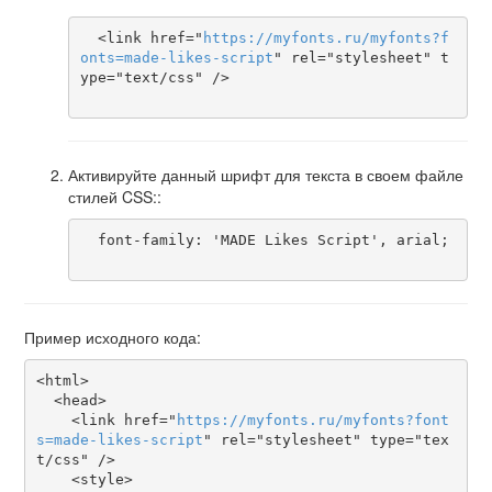
  <link href="
https
://
myfonts
.
ru
/
myfonts
?
f
onts
=
made-likes-script
" rel="stylesheet" t
ype="text/css" />

Активируйте данный шрифт для текста в своем файле
стилей CSS::
  font-family: 'MADE Likes Script', arial;

Пример исходного кода:
<html>

  <head>

    <link href="
https
://
myfonts
.
ru
/
myfonts
?
font
s
=
made-likes-script
" rel="stylesheet" type="tex
t/css" />

    <style>
