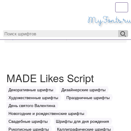
Toggl
MyFonts.r
MyFonts.ru
MADE Likes Script
MADE Likes Script
Декоративные шрифты
Дизайнерские шрифты
Художественные шрифты
Праздничные шрифты
День святого Валентина
Новогодние и рождественские шрифты
Свадебные шрифты
Шрифты для дня рождения
Рукописные шрифты
Каллиграфические шрифты