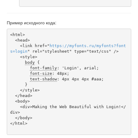
Пример исходного кода:
<html>

  <head>

    <link href="
https
://
myfonts
.
ru
/
myfonts
?
font
s
=
login
" rel="stylesheet" type="text/css" />

    <style>

body
 {

font-family
: 'Login', arial;

font-size
: 48px;

text-shadow
: 4px 4px 4px #aaa;

      }

    </style>

  </head>

  <body>

    <div>Making the Web Beautiful with Login!</
div>

  </body>

</html>
